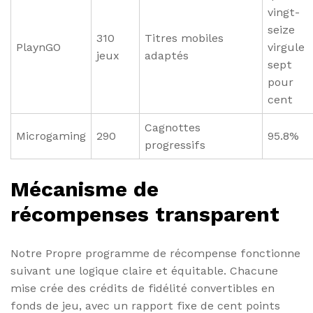
vingt-
seize
310
Titres mobiles
PlaynGO
virgule
jeux
adaptés
sept
pour
cent
Cagnottes
Microgaming
290
95.8%
progressifs
Mécanisme de
récompenses transparent
Notre Propre programme de récompense fonctionne
suivant une logique claire et équitable. Chacune
mise crée des crédits de fidélité convertibles en
fonds de jeu, avec un rapport fixe de cent points