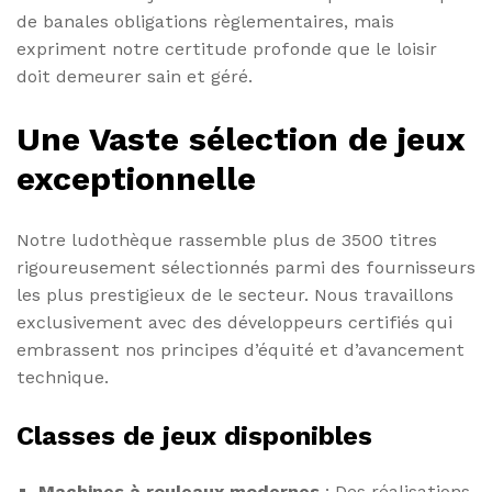
de banales obligations règlementaires, mais
expriment notre certitude profonde que le loisir
doit demeurer sain et géré.
Une Vaste sélection de jeux
exceptionnelle
Notre ludothèque rassemble plus de 3500 titres
rigoureusement sélectionnés parmi des fournisseurs
les plus prestigieux de le secteur. Nous travaillons
exclusivement avec des développeurs certifiés qui
embrassent nos principes d’équité et d’avancement
technique.
Classes de jeux disponibles
Machines à rouleaux modernes
: Des réalisations