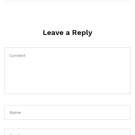
Leave a Reply