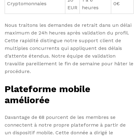
Cryptomonnaies
0€
EUR
heures
Nous traitons les demandes de retrait dans un délai
maximum de 24h heures après validation du profil.
Cette rapidité distingue notre support client de
multiples concurrents qui appliquent des délais
d’attente étendus. Notre équipe de validation
travaille pareillement le fin de semaine pour hâter le
procédure.
Plateforme mobile
améliorée
Davantage de 68 pourcent de les membres se
connectent à notre propre plateforme à partir de
un dispositif mobile. Cette donnée a dirigé le