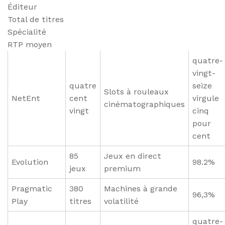
Éditeur
Total de titres
Spécialité
RTP moyen
quatre-
vingt-
quatre
seize
Slots à rouleaux
NetEnt
cent
virgule
cinématographiques
vingt
cinq
pour
cent
85
Jeux en direct
Evolution
98.2%
jeux
premium
Pragmatic
380
Machines à grande
96,3%
Play
titres
volatilité
quatre-