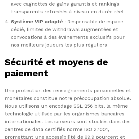
avec cagnottes de gains garantis et rankings
transparents refreshés à niveau en durée réel
Système VIP adapté
: Responsable de espace
dédié, limites de withdrawal augmentées et
convocations à des événements exclusifs pour
nos meilleurs joueurs les plus réguliers
Sécurité et moyens de
paiement
Une protection des renseignements personnelles et
monétaires constitue notre préoccupation absolue.
Nous utilisons un encodage SSL 256 bits, la même
technologie utilisée par les organismes bancaires
internationales. Les serveurs sont stockés dans des
centres de data certifiés norme ISO 27001,
promettant une accessibilité de 99.9 pourcent et