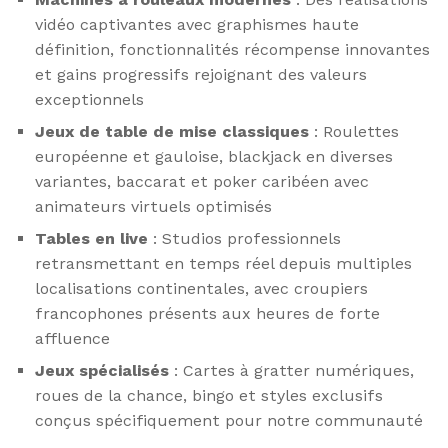
vidéo captivantes avec graphismes haute
définition, fonctionnalités récompense innovantes
et gains progressifs rejoignant des valeurs
exceptionnels
Jeux de table de mise classiques
: Roulettes
européenne et gauloise, blackjack en diverses
variantes, baccarat et poker caribéen avec
animateurs virtuels optimisés
Tables en live
: Studios professionnels
retransmettant en temps réel depuis multiples
localisations continentales, avec croupiers
francophones présents aux heures de forte
affluence
Jeux spécialisés
: Cartes à gratter numériques,
roues de la chance, bingo et styles exclusifs
conçus spécifiquement pour notre communauté