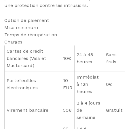
une protection contre les intrusions.
Option de paiement
Mise minimum
Temps de récupération
Charges
Cartes de crédit
24 à 48
Sans
bancaires (Visa et
10€
heures
frais
Mastercard)
Immédiat
Portefeuilles
10
à 12h
0€
électroniques
EUR
heures
2 à 4 jours
Virement bancaire
50€
de
Gratuit
semaine
20
1 à 6