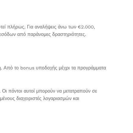
τεί πλήρως. Για αναλήψεις άνω των €2.000,
 εσόδων από παράνομες δραστηριότητες.
χτη. Από το bonus υποδοχής μέχρι τα προγράμματα
. Οι πόντοι αυτοί μπορούν να μετατραπούν σε
ένους διαχειριστές λογαριασμών και