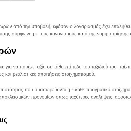
 ωρών από την υποβολή, εφόσον ο λογαριασμός έχει επαληθευ
υσης σύμφωνα με τους κανονισμούς κατά της νομιμοποίησης
ορών
ε για να παρέχει αξία σε κάθε επίπεδο του ταξιδιού του παί
 και ρεαλιστικές απαιτήσεις στοιχηματισμού.
 πιστότητας που συσσωρεύονται με κάθε πραγματικό στοίχημα
 αποκλειστικών προνομίων όπως ταχύτερες αναλήψεις, αφοσιωμ
υς