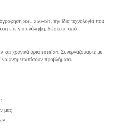
γράφηση SSL 256-bit, την ίδια τεχνολογία που
εση είτε για ανάληψη, διέρχεται από
 και χρονικά όρια session. Συνεργαζόμαστε με
 να αντιμετωπίσουν προβλήματα.
 1
ων μας
νων