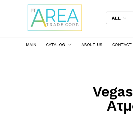
ALL
MAIN
CATALOG
ABOUT US
CONTACT
Vegas
Ατμ