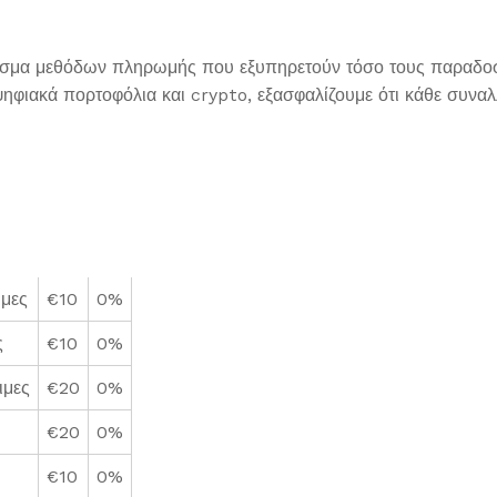
άσμα μεθόδων πληρωμής που εξυπηρετούν τόσο τους παραδοσι
ψηφιακά πορτοφόλια και crypto, εξασφαλίζουμε ότι κάθε συνα
ιμες
€10
0%
ς
€10
0%
ιμες
€20
0%
€20
0%
€10
0%