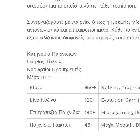
οικοσύστημα το οποίο καλύπτει κάθε προτίμηση.
Συνεργαζόμαστε με εταιρείες όπως η NetEnt, Mic
ανταγωνιστικό και επικαιροποιημένο. Κάθε παιχν
εξασφαλίζοντας διαφανείς περιστροφές και αποδε
Κατηγορία Παιχνιδιών
Πλήθος Τίτλων
Κορυφαίοι Προμηθευτές
Μέσο RTP
Slots
850+
NetEnt, Pragmat
Live Καζίνο
120+
Evolution Gamin
Επιτραπέζια Παιχνίδια
180+
Microgaming, Re
Παιχνίδια Τζάκποτ
45+
Mega Moolah, Di