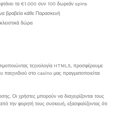
φτάνει τα €1.000 συν 100 δωρεάν spins
να βραβεία κάθε Παρασκευή
κλειστικά δώρα
ησιμοποιώντας τεχνολογία HTML5, προσφέρουμε
 παιχνιδιού στο casino μας πραγματοποιείται
σης. Οι χρήστες μπορούν να διαχειρίζονται τους
από την φορητή τους συσκευή, εξασφαλίζοντας ότι