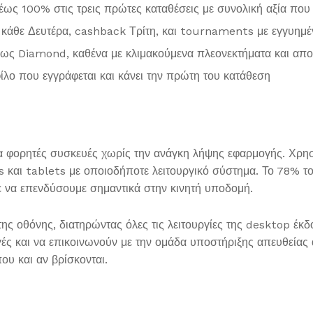
ς 100% στις τρεις πρώτες καταθέσεις με συνολική αξία που 
άθε Δευτέρα, cashback Τρίτη, και tournaments με εγγυημέ
ως Diamond, καθένα με κλιμακούμενα πλεονεκτήματα και απο
ίλο που εγγράφεται και κάνει την πρώτη του κατάθεση
ια φορητές συσκευές χωρίς την ανάγκη λήψης εφαρμογής. Χρ
και tablets με οποιοδήποτε λειτουργικό σύστημα. Το 78% του
 να επενδύσουμε σημαντικά στην κινητή υποδομή.
ς οθόνης, διατηρώντας όλες τις λειτουργίες της desktop έκδο
ς και να επικοινωνούν με την ομάδα υποστήριξης απευθείας 
ου και αν βρίσκονται.