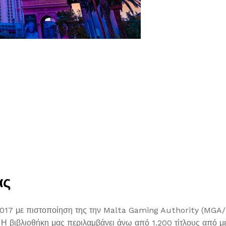
ας
2017 με πιστοποίηση της την Malta Gaming Authority (MGA/
. Η βιβλιοθήκη μας περιλαμβάνει άνω από 1.200 τίτλους από