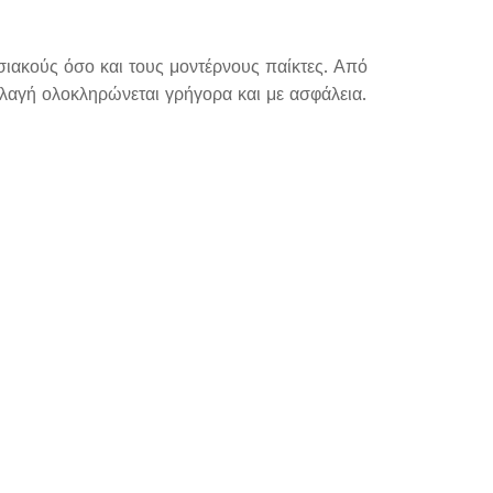
ακούς όσο και τους μοντέρνους παίκτες. Από
λλαγή ολοκληρώνεται γρήγορα και με ασφάλεια.