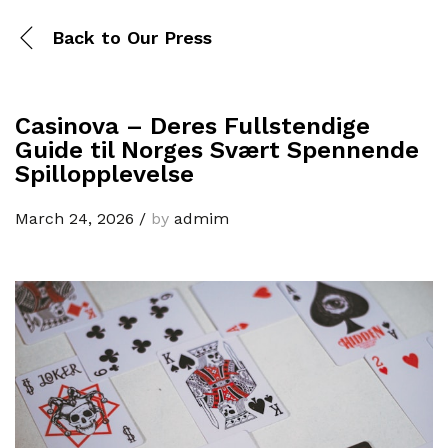
Back to
Our Press
Casinova – Deres Fullstendige
Guide til Norges Svært Spennende
Spillopplevelse
March 24, 2026
/
by
admim