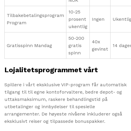
NOK
10-25
Tilbakebetalingsprogram
prosent
Ingen
Ukentli
Program
ukentlig
50-200
40x
Gratisspinn Mandag
gratis
14 dage
gevinst
spinn
Lojalitetsprogrammet vårt
Spillere i vårt eksklusive VIP-program får automatisk
tilgang til til egne kontoforvaltere, bedre depot- og
uttaksmaksimum, raskere behandlingstid på
utbetalinger og innbydelser til spesielle
arrangementer. De høyeste nivåene inkluderer også
eksklusivt reiser og tilpassede bonuspakker.