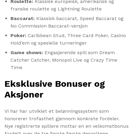
Roulette:
Klassisk europeisk, amerikansk og
franske roulette og Lightning Roulette
Baccarat:
Klassisk baccarat, Speed Baccarat og
No Commission Baccarat-versjon
Poker:
Caribbean Stud, Three Card Poker, Casino
Hold’em og spesielle turneringer
Game shows:
Engasjerende spill som Dream
Catcher Catcher, Monopol Live og Crazy Time
Time
Eksklusive Bonuser og
Aksjoner
Vi har har utviklet et belønningssystem som
honorerer trofasthet gjennom konkrete fordeler.
Nye registrerte spillere mottar en en velkomstbonus
fordelt over de tre første første depositene,