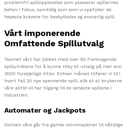
problemfri spillopplevelse som plasserer spillernes
behov i fokus, samtidig som som vi oppfyller de
høyeste kravene for beskyttelse og ansvarlig spill.
Vårt imponerende
Omfattende Spillutvalg
Teamet vårt har jobbet med over 50 fremragende
spillutviklere for å kunne tilby et utvalg på mer enn
3000 forskjellige titler. Enhver måned tilfører vi til i
hvert fall 20 nye spennende spill, slik at at brukerne
våre alltid vil har tilgang til de seneste spillene i
industrien.
Automater og Jackpots
Slotsen våre går fra gamle retromaskiner til nåtidige