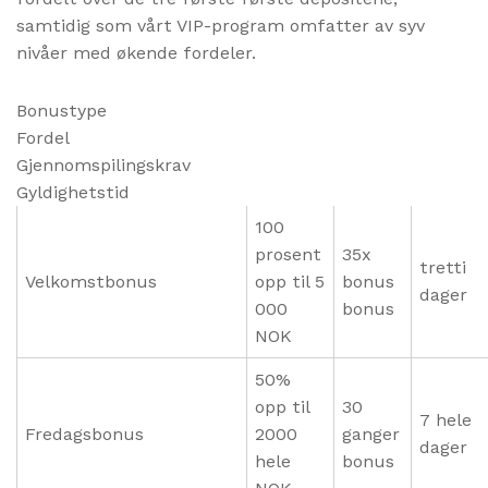
samtidig som vårt VIP-program omfatter av syv
nivåer med økende fordeler.
Bonustype
Fordel
Gjennomspilingskrav
Gyldighetstid
100
prosent
35x
tretti
Velkomstbonus
opp til 5
bonus
dager
000
bonus
NOK
50%
opp til
30
7 hele
Fredagsbonus
2000
ganger
dager
hele
bonus