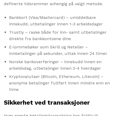
definerte tidsrammer avhengig på valgt metode.
Bankkort (Visa/Mastercard) – umiddelbare
innskudd, utbetalinger innen 1-3 arbeidsdager
Trustly – raske både for inn- samt utbetalinger
direkte fra bankkontoene dine
E-lommebøker som Skrill og Neteller –
innbetalinger på sekunder, uttak innen 24 timer
Norske bankoverføringer – innskudd innen en
arbeidsdag, utbetalinger innen 2-4 hverdager
Kryptovalutaer (Bitcoin, Ethereum, Litecoin) –
anonyme betalinger fullført innen mindre enn en
time
Sikkerhet ved transaksjoner
Hver eneste betalingstransaksjon hos FatFruit