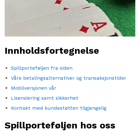
Innholdsfortegnelse
Spillporteføljen fra siden
Våre betalingsalternativer og transaksjonstider
Mobilversjonen vår
Lisensiering samt sikkerhet
Kontakt med kundestøtten tilgjengelig
Spillporteføljen hos oss