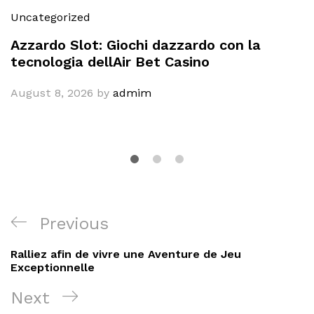
Uncategorized
Azzardo Slot: Giochi dazzardo con la
tecnologia dellAir Bet Casino
August 8, 2026
by
admim
Post
Previous
Previous
navigation
Post
Ralliez afin de vivre une Aventure de Jeu
Exceptionnelle
Next
Next