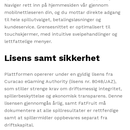
Naviger rett inn på hjemmesiden vår gjennom
mobilnettleseren din, og du mottar direkte adgang
til hele spillutvalget, betalingsløsninger og
kundeservice. Grensesnittet er optimalisert til
touchskjermer, med intuitive sveipehandlinger og
lettfattelige menyer.
Lisens samt sikkerhet
Plattformen opererer under en gyldig lisens fra
Curacao eGaming Authority (lisens nr. 8048/JAZ),
som stiller strenge krav om driftsmessig integritet,
spillerbeskyttelse og økonomisk transparens. Denne
lisensen gjennomgås årlig, samt FatFruit må
dokumentere at alle spillresultater er rettferdige
samt at spillermidler oppbevares separat fra
driftskapital.