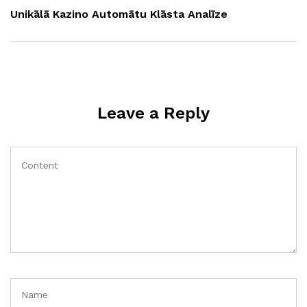
Post
Unikālā Kazino Automātu Klāsta Analīze
Leave a Reply