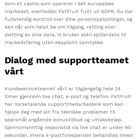
Som et casino som opererer i det europeiske
markedet, overholder FatFruit fullt ut GDPR. Du har
fullstendig kontroll over dine personopplysninger, og
kan når som helst be om tilgang, retting eller
sletting av dine data. Vi bruker aldri spillerdata til
markedsføring uten eksplisitt samtykke.
Dialog med supportteamet
vårt
Kundeserviceteamet vårt er tilgjengelig hele 24
timer gjennom live chat, e-post og telefon. FatFruit
har norsktalende supportmedarbeidere som kan
hjelpe deg med alt fra tekniske problemer til
spørsmål angående bonustilbud og uttaksbeløp.
Gjennomsnittlig responstid via live chat er under 90
sekunder, imens e-postforespørsler behandles innen