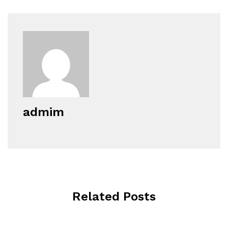
admim
Related Posts