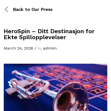
Back to
Our Press
HeroSpin – Ditt Destinasjon for
Ekte Spillopplevelser
March 24, 2026
/
by
admim