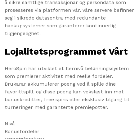
å sikre samtlige transaksjonar og persondata som
prosesseres via platformen vår. Våre servere befinner
seg i sikrede datasentra med redundante
backupsystemer som garanterer kontinuerlig
tilgjengelighet.
Lojalitetsprogrammet Vårt
HeroSpin har utviklet et flernivå belønningssystem
som premierer aktivitet med reelle fordeler.
Brukarar akkumulerer poeng ved å spille dine
favorittspill, og disse poeng kan vekslast inn mot
bonuskreditter, free spins eller eksklusiv tilgang til
turneringer med garanterte premiepotter.
Nivå
Bonusfordeler