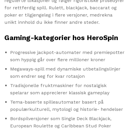
regulerte lokasjoner og følger rigoristiske prosedyrer
for rettferdig spill. Rulett, blackjack, baccarat og
poker er tilgjengeleg i flere versjoner, medrekna
unikt innhold du ikke finner andre steder.
Gaming-kategorier hos HeroSpin
Progressive jackpot-automater med premiepotter
som hyppig går over flere millioner kroner
Megaways-spill med dynamiske utbetalingslinjer
som endrer seg for kvar rotasjon
Tradisjonelle fruktmaskiner for nostalgisk
spelarar som apprecierer klassisk gameplay
Tema-baserte spilleautomater basert på
populærkulturell, mytologi og historie- hendelser
Bordspilversjoner som Single Deck Blackjack,
European Roulette og Caribbean Stud Poker