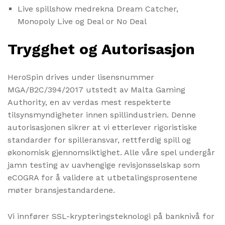
Live spillshow medrekna Dream Catcher,
Monopoly Live og Deal or No Deal
Trygghet og Autorisasjon
HeroSpin drives under lisensnummer
MGA/B2C/394/2017 utstedt av Malta Gaming
Authority, en av verdas mest respekterte
tilsynsmyndigheter innen spillindustrien. Denne
autorisasjonen sikrer at vi etterlever rigoristiske
standarder for spilleransvar, rettferdig spill og
økonomisk gjennomsiktighet. Alle våre spel undergår
jamn testing av uavhengige revisjonsselskap som
eCOGRA for å validere at utbetalingsprosentene
møter bransjestandardene.
Vi innfører SSL-krypteringsteknologi på banknivå for