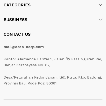
CATEGORIES
BUSSINESS
CONTACT US
mail@area-corp.com
Kantor Alamanda Lantai 5, Jalan Ву Pass Ngurah Rai,
Banjar Kerthayasa No. 67,
Desa/Kelurahan Kedonganan, Кес. Kuta, Каb. Badung,
Provinsi Bali, Kode Pos: 80361