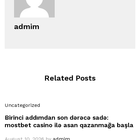
admim
Related Posts
Uncategorized
Birinci addımdan son dərəcə sadə:
mostbet casino ilə asan qazanmağa başla
August 10, 2026
by
admim