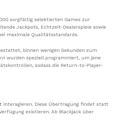
000 sorgfältig selektierten Games zur
eitende Jackpots, Echtzeit-Dealerspiele sowie
bei maximale Qualitätsstandards.
 gestattet, binnen wenigen Sekunden zum
ern wurden speziell programmiert, um jene
ätskontrollen, sodass die Return-to-Player-
 interagieren. Diese Übertragung findet statt
erfügung existieren. Ab Blackjack über