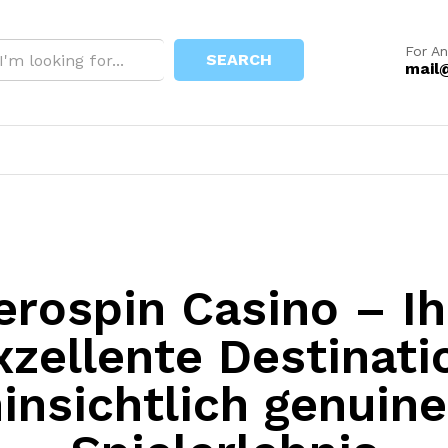
For An
SEARCH
mail
erospin Casino – Ih
xzellente Destinati
insichtlich genuin