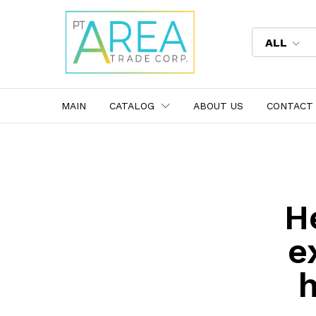
ALL
MAIN
CATALOG
ABOUT US
CONTACT
H
e
h