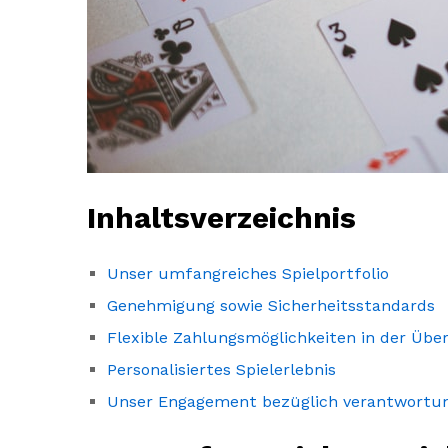
Inhaltsverzeichnis
Unser umfangreiches Spielportfolio
Genehmigung sowie Sicherheitsstandards
Flexible Zahlungsmöglichkeiten in der Über
Personalisiertes Spielerlebnis
Unser Engagement bezüglich verantwortung