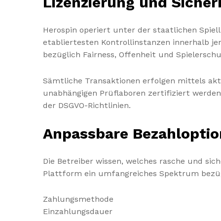
Lizenzierung und Sicher
Herospin operiert unter der staatlichen Spiel
etabliertesten Kontrollinstanzen innerhalb je
bezüglich Fairness, Offenheit und Spielerschu
Sämtliche Transaktionen erfolgen mittels ak
unabhängigen Prüflaboren zertifiziert werden
der DSGVO-Richtlinien.
Anpassbare Bezahloptio
Die Betreiber wissen, welches rasche und sich
Plattform ein umfangreiches Spektrum bezüg
Zahlungsmethode
Einzahlungsdauer