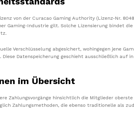
heitsstandards
lizenz von der Curacao Gaming Authority (Lizenz-Nr. 8048/
ner Gaming-Industrie gilt. Solche Lizensierung bindet di
tz.
tuelle Verschlüsselung abgesichert, wohingegen jene Ga
. Diese Datenspeicherung geschieht ausschließlich auf i
nen im Übersicht
ere Zahlungsvorgänge hinsichtlich die Mitglieder oberste 
lich Zahlungsmethoden, die ebenso traditionelle als 