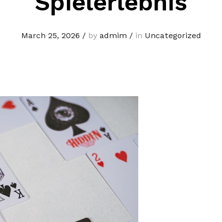
Spielerlebnis
March 25, 2026
/
by
admim
/
in
Uncategorized