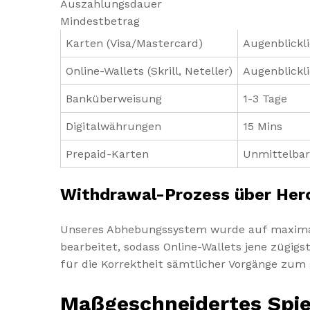
Auszahlungsdauer
Mindestbetrag
Karten (Visa/Mastercard)
Augenblickl
Online-Wallets (Skrill, Neteller)
Augenblickl
Banküberweisung
1-3 Tage
Digitalwährungen
15 Mins
Prepaid-Karten
Unmittelbar
Withdrawal-Prozess über Her
Unseres Abhebungssystem wurde auf maximale 
bearbeitet, sodass Online-Wallets jene zügi
für die Korrektheit sämtlicher Vorgänge zum 
Maßgeschneidertes Spie