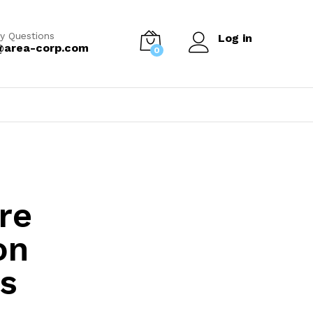
y Questions
Log in
@area-corp.com
0
re
on
es