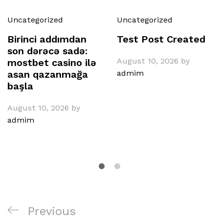
Uncategorized
Uncategorized
Birinci addımdan
Test Post Created
son dərəcə sadə:
August 10, 2026
by
mostbet casino ilə
asan qazanmağa
admim
başla
August 10, 2026
by
admim
Post
Previous
Previous