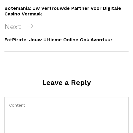
navigation
Post
Botemania: Uw Vertrouwde Partner voor Digitale
Casino Vermaak
Next
Next
Post
FatPirate: Jouw Ultieme Online Gok Avontuur
Leave a Reply