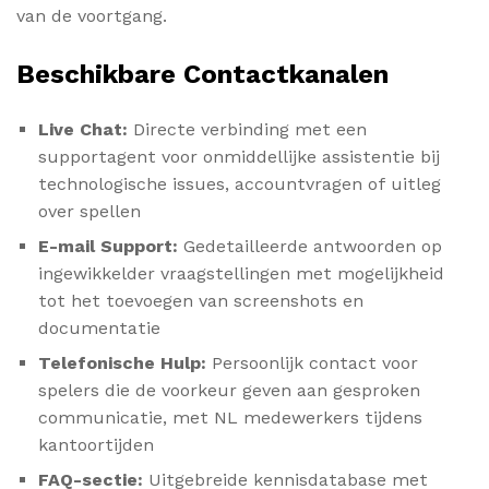
van de voortgang.
Beschikbare Contactkanalen
Live Chat:
Directe verbinding met een
supportagent voor onmiddellijke assistentie bij
technologische issues, accountvragen of uitleg
over spellen
E-mail Support:
Gedetailleerde antwoorden op
ingewikkelder vraagstellingen met mogelijkheid
tot het toevoegen van screenshots en
documentatie
Telefonische Hulp:
Persoonlijk contact voor
spelers die de voorkeur geven aan gesproken
communicatie, met NL medewerkers tijdens
kantoortijden
FAQ-sectie:
Uitgebreide kennisdatabase met