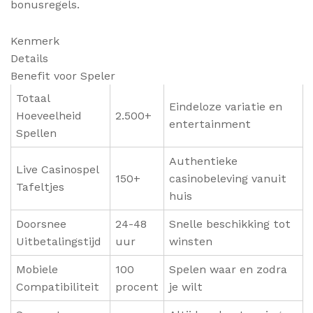
bonusregels.
Kenmerk
Details
Benefit voor Speler
Totaal
Eindeloze variatie en
Hoeveelheid
2.500+
entertainment
Spellen
Authentieke
Live Casinospel
150+
casinobeleving vanuit
Tafeltjes
huis
Doorsnee
24-48
Snelle beschikking tot
Uitbetalingstijd
uur
winsten
Mobiele
100
Spelen waar en zodra
Compatibiliteit
procent
je wilt