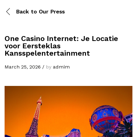
Back to
Our Press
One Casino Internet: Je Locatie
voor Eersteklas
Kansspelentertainment
March 25, 2026
/
by
admim