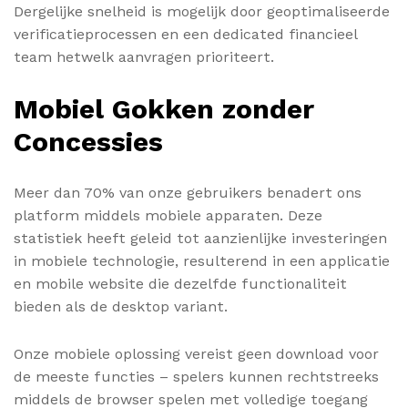
Dergelijke snelheid is mogelijk door geoptimaliseerde
verificatieprocessen en een dedicated financieel
team hetwelk aanvragen prioriteert.
Mobiel Gokken zonder
Concessies
Meer dan 70% van onze gebruikers benadert ons
platform middels mobiele apparaten. Deze
statistiek heeft geleid tot aanzienlijke investeringen
in mobiele technologie, resulterend in een applicatie
en mobile website die dezelfde functionaliteit
bieden als de desktop variant.
Onze mobiele oplossing vereist geen download voor
de meeste functies – spelers kunnen rechtstreeks
middels de browser spelen met volledige toegang