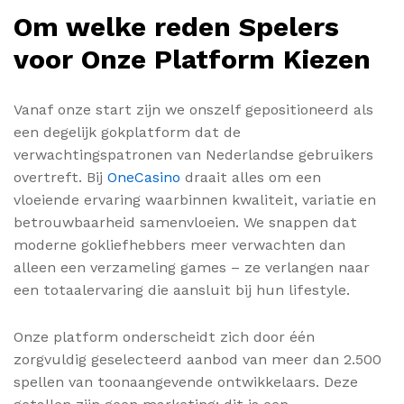
Om welke reden Spelers
voor Onze Platform Kiezen
Vanaf onze start zijn we onszelf gepositioneerd als
een degelijk gokplatform dat de
verwachtingspatronen van Nederlandse gebruikers
overtreft. Bij
OneCasino
draait alles om een
vloeiende ervaring waarbinnen kwaliteit, variatie en
betrouwbaarheid samenvloeien. We snappen dat
moderne gokliefhebbers meer verwachten dan
alleen een verzameling games – ze verlangen naar
een totaalervaring die aansluit bij hun lifestyle.
Onze platform onderscheidt zich door één
zorgvuldig geselecteerd aanbod van meer dan 2.500
spellen van toonaangevende ontwikkelaars. Deze