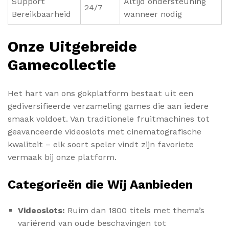
Support
Altijd ondersteuning
24/7
Bereikbaarheid
wanneer nodig
Onze Uitgebreide
Gamecollectie
Het hart van ons gokplatform bestaat uit een
gediversifieerde verzameling games die aan iedere
smaak voldoet. Van traditionele fruitmachines tot
geavanceerde videoslots met cinematografische
kwaliteit – elk soort speler vindt zijn favoriete
vermaak bij onze platform.
Categorieën die Wij Aanbieden
Videoslots:
Ruim dan 1800 titels met thema’s
variërend van oude beschavingen tot