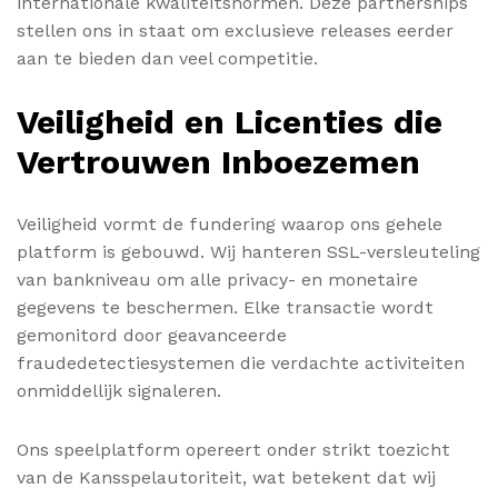
internationale kwaliteitsnormen. Deze partnerships
stellen ons in staat om exclusieve releases eerder
aan te bieden dan veel competitie.
Veiligheid en Licenties die
Vertrouwen Inboezemen
Veiligheid vormt de fundering waarop ons gehele
platform is gebouwd. Wij hanteren SSL-versleuteling
van bankniveau om alle privacy- en monetaire
gegevens te beschermen. Elke transactie wordt
gemonitord door geavanceerde
fraudedetectiesystemen die verdachte activiteiten
onmiddellijk signaleren.
Ons speelplatform opereert onder strikt toezicht
van de Kansspelautoriteit, wat betekent dat wij