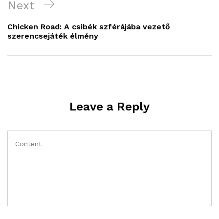
Next
Next
Post
Chicken Road: A csibék szférájába vezető
szerencsejáték élmény
Leave a Reply