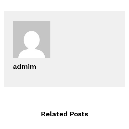
admim
Related Posts