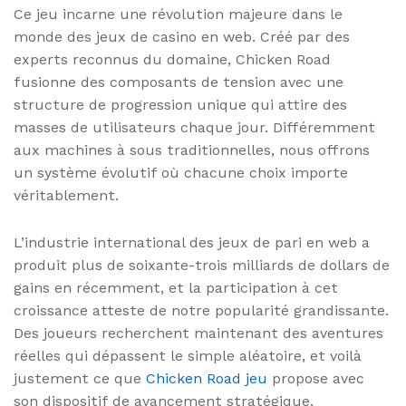
Ce jeu incarne une révolution majeure dans le
monde des jeux de casino en web. Créé par des
experts reconnus du domaine, Chicken Road
fusionne des composants de tension avec une
structure de progression unique qui attire des
masses de utilisateurs chaque jour. Différemment
aux machines à sous traditionnelles, nous offrons
un système évolutif où chacune choix importe
véritablement.
L’industrie international des jeux de pari en web a
produit plus de soixante-trois milliards de dollars de
gains en récemment, et la participation à cet
croissance atteste de notre popularité grandissante.
Des joueurs recherchent maintenant des aventures
réelles qui dépassent le simple aléatoire, et voilà
justement ce que
Chicken Road jeu
propose avec
son dispositif de avancement stratégique.