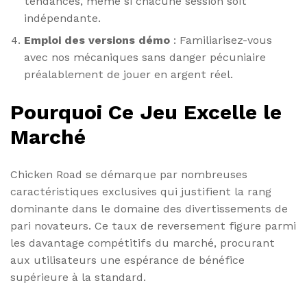
tendances, même si chacune session soit
indépendante.
Emploi des versions démo
: Familiarisez-vous
avec nos mécaniques sans danger pécuniaire
préalablement de jouer en argent réel.
Pourquoi Ce Jeu Excelle le
Marché
Chicken Road se démarque par nombreuses
caractéristiques exclusives qui justifient la rang
dominante dans le domaine des divertissements de
pari novateurs. Ce taux de reversement figure parmi
les davantage compétitifs du marché, procurant
aux utilisateurs une espérance de bénéfice
supérieure à la standard.