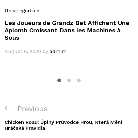
Uncategorized
Les Joueurs de Grandz Bet Affichent Une
Aplomb Croissant Dans les Machines à
Sous
August 6, 2026
by
admim
Post
Previous
Previous
navigation
Post
Chicken Road: Úplný Průvodce Hrou, Která Mění
Hráčská Pravidla