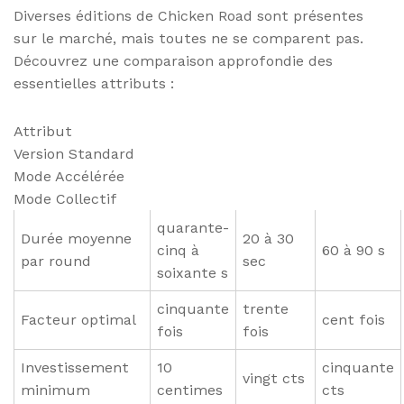
Diverses éditions de Chicken Road sont présentes
sur le marché, mais toutes ne se comparent pas.
Découvrez une comparaison approfondie des
essentielles attributs :
Attribut
Version Standard
Mode Accélérée
Mode Collectif
quarante-
Durée moyenne
20 à 30
cinq à
60 à 90 s
par round
sec
soixante s
cinquante
trente
Facteur optimal
cent fois
fois
fois
Investissement
10
cinquante
vingt cts
minimum
centimes
cts