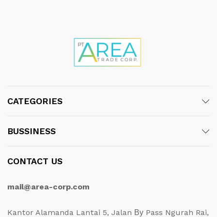
CATEGORIES
BUSSINESS
CONTACT US
mail@area-corp.com
Kantor Alamanda Lantai 5, Jalan Ву Pass Ngurah Rai,