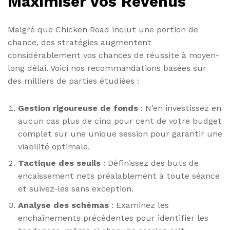
Maximiser vos Revenus
Malgré que Chicken Road inclut une portion de
chance, des stratégies augmentent
considérablement vos chances de réussite à moyen-
long délai. Voici nos recommandations basées sur
des milliers de parties étudiées :
Gestion rigoureuse de fonds
: N’en investissez en
aucun cas plus de cinq pour cent de votre budget
complet sur une unique session pour garantir une
viabilité optimale.
Tactique des seuils
: Définissez des buts de
encaissement nets préalablement à toute séance
et suivez-les sans exception.
Analyse des schémas
: Examinez les
enchaînements précédentes pour identifier les