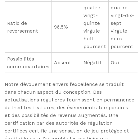
quatre-
quatre-
vingt-
vingt-dix-
Ratio de
quinze
sept
96,5%
reversement
virgule
virgule
huit
deux
pourcent
pourcent
Possibilités
Absent
Négatif
Oui
communautaires
Notre dévouement envers l’excellence se traduit
dans chacun aspect du conception. Des
actualisations régulières fournissent en permanence
de inédites features, des événements temporaires
et des possibilités de revenus augmentés. Une
certification par des autorités de régulation
certifiées certifie une sensation de jeu protégée et
équitable pour l’ensemble les participants.