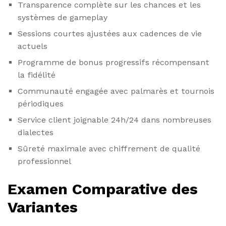
Transparence complète sur les chances et les
systèmes de gameplay
Sessions courtes ajustées aux cadences de vie
actuels
Programme de bonus progressifs récompensant
la fidélité
Communauté engagée avec palmarès et tournois
périodiques
Service client joignable 24h/24 dans nombreuses
dialectes
Sûreté maximale avec chiffrement de qualité
professionnel
Examen Comparative des
Variantes