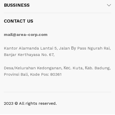
BUSSINESS
CONTACT US
mail@area-corp.com
Kantor Alamanda Lantai 5, Jalan Ву Pass Ngurah Rai,
Banjar Kerthayasa No. 67,
Desa/Kelurahan Kedonganan, Кес. Kuta, Каb. Badung,
Provinsi Bali, Kode Pos: 80361
2023 © All rights reserved.