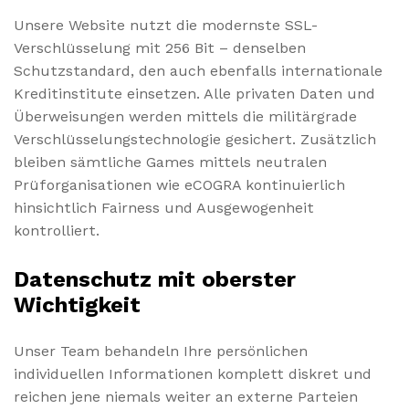
Unsere Website nutzt die modernste SSL-
Verschlüsselung mit 256 Bit – denselben
Schutzstandard, den auch ebenfalls internationale
Kreditinstitute einsetzen. Alle privaten Daten und
Überweisungen werden mittels die militärgrade
Verschlüsselungstechnologie gesichert. Zusätzlich
bleiben sämtliche Games mittels neutralen
Prüforganisationen wie eCOGRA kontinuierlich
hinsichtlich Fairness und Ausgewogenheit
kontrolliert.
Datenschutz mit oberster
Wichtigkeit
Unser Team behandeln Ihre persönlichen
individuellen Informationen komplett diskret und
reichen jene niemals weiter an externe Parteien