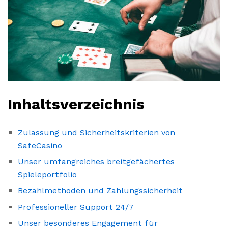
Inhaltsverzeichnis
Zulassung und Sicherheitskriterien von
SafeCasino
Unser umfangreiches breitgefächertes
Spieleportfolio
Bezahlmethoden und Zahlungssicherheit
Professioneller Support 24/7
Unser besonderes Engagement für