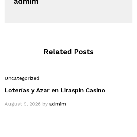
admim
Related Posts
Uncategorized
Loterías y Azar en Liraspin Casino
August 9, 2026
by
admim