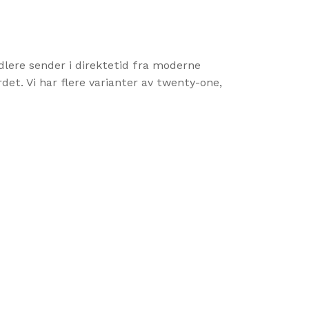
ndlere sender i direktetid fra moderne
et. Vi har flere varianter av twenty-one,