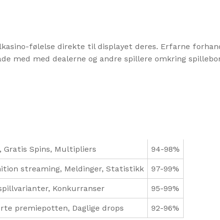
lkasino-følelse direkte til displayet deres. Erfarne forha
åde med med dealerne og andre spillere omkring spillebord
Gratis Spins, Multipliers
94-98%
ition streaming, Meldinger, Statistikk
97-99%
spillvarianter, Konkurranser
95-99%
te premiepotten, Daglige drops
92-96%