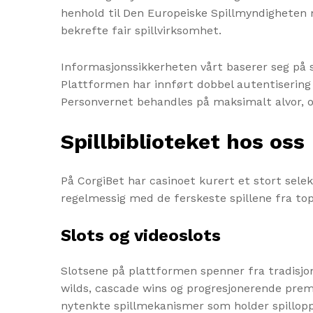
henhold til Den Europeiske Spillmyndigheten 
bekrefte fair spillvirksomhet.
Informasjonssikkerheten vårt baserer seg på s
Plattformen har innført dobbel autentisering f
Personvernet behandles på maksimalt alvor, o
Spillbiblioteket hos oss
På CorgiBet har casinoet kurert et stort sele
regelmessig med de ferskeste spillene fra to
Slots og videoslots
Slotsene på plattformen spenner fra tradisjo
wilds, cascade wins og progresjonerende premi
nytenkte spillmekanismer som holder spillopp