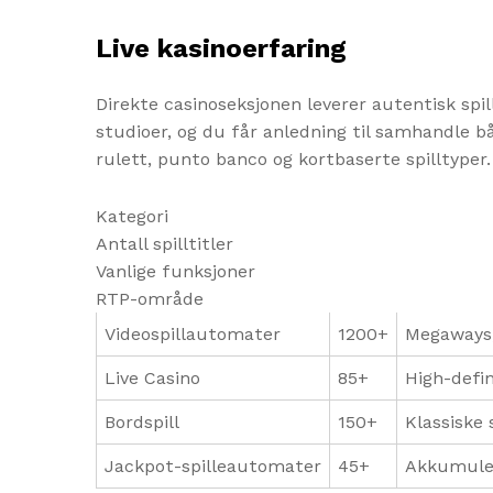
Live kasinoerfaring
Direkte casinoseksjonen leverer autentisk spil
studioer, og du får anledning til samhandle b
rulett, punto banco og kortbaserte spilltyper.
Kategori
Antall spilltitler
Vanlige funksjoner
RTP-område
Videospillautomater
1200+
Megaways, 
Live Casino
85+
High-defin
Bordspill
150+
Klassiske 
Jackpot-spilleautomater
45+
Akkumuler