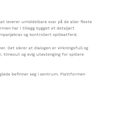
 leverer umiddelbare svar på de aller fleste
men har i tillegg bygget et detaljert
panjekrav og kontrollert spilleatferd.
r. Det sikrer at dialogen er virkningsfull og
r, timeout og evig utestenging for spillere
rglede befinner seg i sentrum. Plattformen