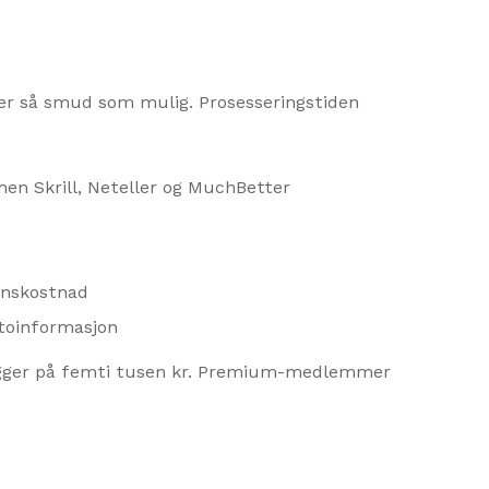
ner så smud som mulig. Prosesseringstiden
men Skrill, Neteller og MuchBetter
onskostnad
toinformasjon
ligger på femti tusen kr. Premium-medlemmer