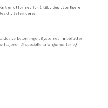
rt er utformet for å tilby deg ytterligere
leaktiviteten deres.
ksklusive belønninger. Systemet innbefatter
nvitasjoner til spesielle arrangementer og