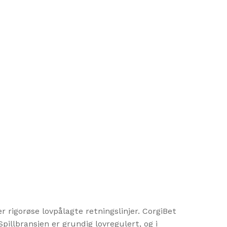
 rigorøse lovpålagte retningslinjer. CorgiBet
pillbransjen er grundig lovregulert, og i