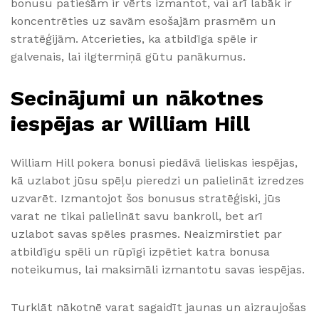
bonusu patiešām ir vērts izmantot, vai arī labāk ir
koncentrēties uz savām esošajām prasmēm un
stratēģijām. Atcerieties, ka atbildīga spēle ir
galvenais, lai ilgtermiņā gūtu panākumus.
Secinājumi un nākotnes
iespējas ar William Hill
William Hill pokera bonusi piedāvā lieliskas iespējas,
kā uzlabot jūsu spēļu pieredzi un palielināt izredzes
uzvarēt. Izmantojot šos bonusus stratēģiski, jūs
varat ne tikai palielināt savu bankroll, bet arī
uzlabot savas spēles prasmes. Neaizmirstiet par
atbildīgu spēli un rūpīgi izpētiet katra bonusa
noteikumus, lai maksimāli izmantotu savas iespējas.
Turklāt nākotnē varat sagaidīt jaunas un aizraujošas