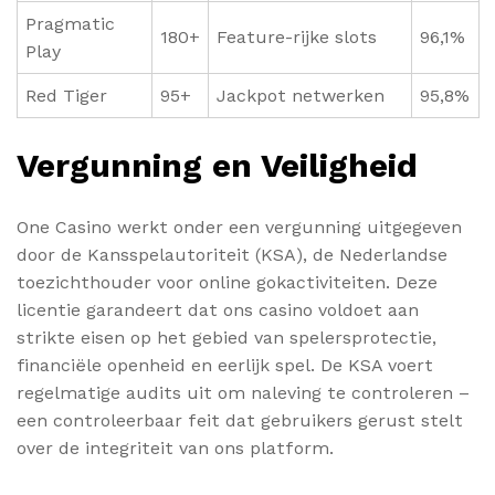
Pragmatic
180+
Feature-rijke slots
96,1%
Play
Red Tiger
95+
Jackpot netwerken
95,8%
Vergunning en Veiligheid
One Casino werkt onder een vergunning uitgegeven
door de Kansspelautoriteit (KSA), de Nederlandse
toezichthouder voor online gokactiviteiten. Deze
licentie garandeert dat ons casino voldoet aan
strikte eisen op het gebied van spelersprotectie,
financiële openheid en eerlijk spel. De KSA voert
regelmatige audits uit om naleving te controleren –
een controleerbaar feit dat gebruikers gerust stelt
over de integriteit van ons platform.