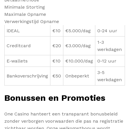
Minimale Storting
Maximale Opname
Verwerkingstijd Opname
iDEAL
€10
€5.000/dag
0-24 uur
1-3
Creditcard
€20
€3.000/dag
werkdagen
E-wallets
€10
€10.000/dag
0-12 uur
3-5
Bankoverschrijving
€50
Onbeperkt
werkdagen
Bonussen en Promoties
One Casino hanteert een transparant bonusbeleid
zonder verborgen voorwaarden die pas na registratie
zichtbaar worden. Onze welkomstbonus wordt