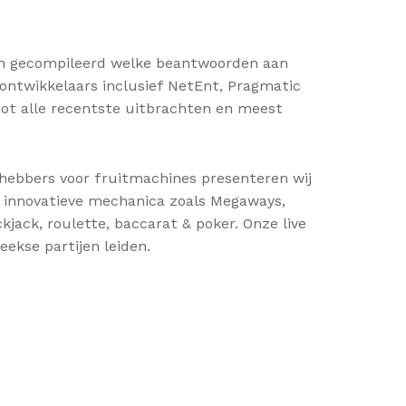
en gecompileerd welke beantwoorden aan
ontwikkelaars inclusief NetEnt, Pragmatic
 tot alle recentste uitbrachten en meest
iefhebbers voor fruitmachines presenteren wij
 innovatieve mechanica zoals Megaways,
jack, roulette, baccarat & poker. Onze live
ekse partijen leiden.