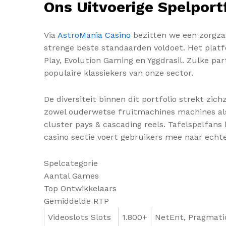
Ons Uitvoerige Spelport
Via
AstroMania Casino
bezitten we een zorgza
strenge beste standaarden voldoet. Het plat
Play, Evolution Gaming en Yggdrasil. Zulke pa
populaire klassiekers van onze sector.
De diversiteit binnen dit portfolio strekt zic
zowel ouderwetse fruitmachines machines als
cluster pays & cascading reels. Tafelspelfans
casino sectie voert gebruikers mee naar echte
Spelcategorie
Aantal Games
Top Ontwikkelaars
Gemiddelde RTP
Videoslots Slots
1.800+
NetEnt, Pragmati