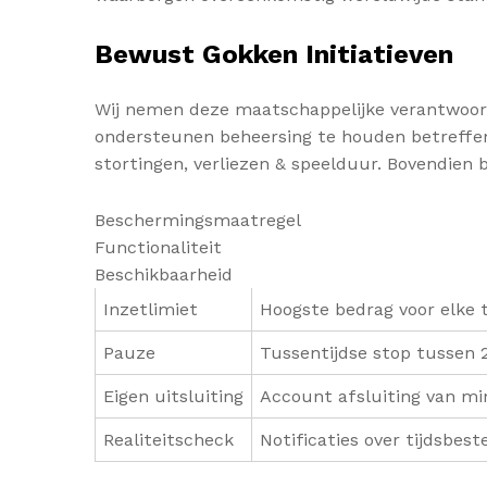
Bewust Gokken Initiatieven
Wij nemen deze maatschappelijke verantwoorde
ondersteunen beheersing te houden betreffend
stortingen, verliezen & speelduur. Bovendien
Beschermingsmaatregel
Functionaliteit
Beschikbaarheid
Inzetlimiet
Hoogste bedrag voor elke 
Pauze
Tussentijdse stop tussen 2
Eigen uitsluiting
Account afsluiting van mi
Realiteitscheck
Notificaties over tijdsbes