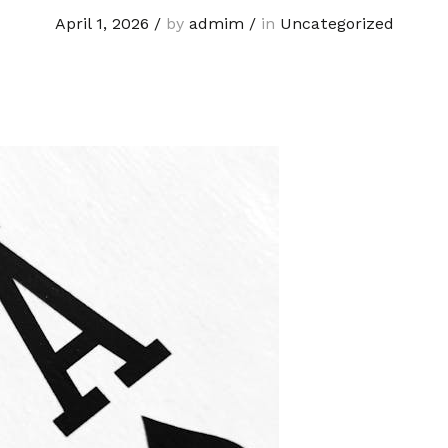
April 1, 2026
/
by
admim
/
in
Uncategorized