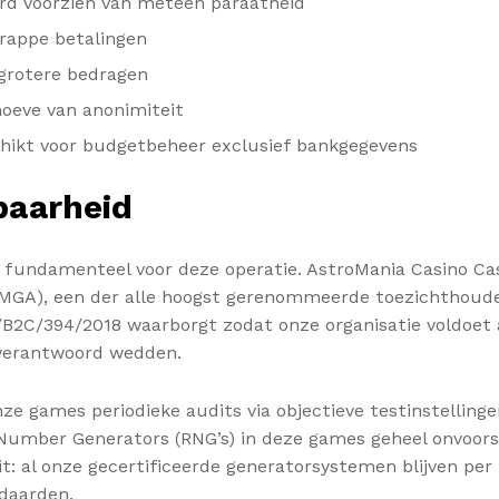
ard voorzien van meteen paraatheid
r rappe betalingen
 grotere bedragen
hoeve van anonimiteit
chikt voor budgetbeheer exclusief bankgegevens
baarheid
n fundamenteel voor deze operatie. AstroMania Casino Ca
MGA), een der alle hoogst gerenommeerde toezichthouder
B2C/394/2018 waarborgt zodat onze organisatie voldoet a
& verantwoord wedden.
ze games periodieke audits via objectieve testinstelling
m Number Generators (RNG’s) in deze games geheel onvoor
: al onze gecertificeerde generatorsystemen blijven per
daarden.