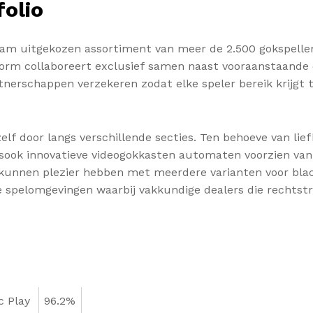
folio
am uitgekozen assortiment van meer de 2.500 gokspell
form collaboreert exclusief samen naast vooraanstaande 
rtnerschappen verzekeren zodat elke speler bereik krijgt
hzelf door langs verschillende secties. Ten behoeve van l
ook innovatieve videogokkasten automaten voorzien van
 kunnen plezier hebben met meerdere varianten voor black
 spelomgevingen waarbij vakkundige dealers die rechtstre
c Play
96.2%