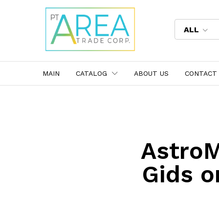
ALL
MAIN
CATALOG
ABOUT US
CONTACT
AstroM
Gids o