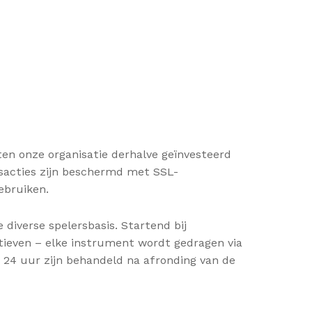
tten onze organisatie derhalve geïnvesteerd
nsacties zijn beschermd met SSL-
ebruiken.
diverse spelersbasis. Startend bij
tieven – elke instrument wordt gedragen via
e 24 uur zijn behandeld na afronding van de