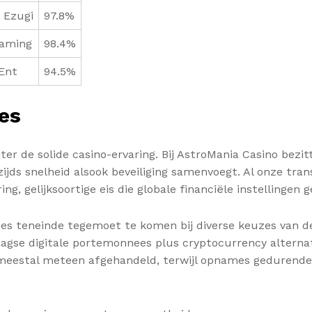
 Ezugi
97.8%
Gaming
98.4%
Ent
94.5%
es
ter de solide casino-ervaring. Bij AstroMania Casino bezi
ijds snelheid alsook beveiliging samenvoegt. Al onze tra
, gelijksoortige eis die globale financiële instellingen g
s teneinde tegemoet te komen bij diverse keuzes van de 
aagse digitale portemonnees plus cryptocurrency alterna
en meestal meteen afgehandeld, terwijl opnames gedurend