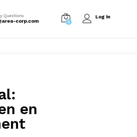
y Questions
Log in
@area-corp.com
0
al:
en en
ment