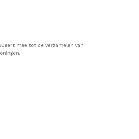
ribueert mee tot de verzamelen van
oningen.