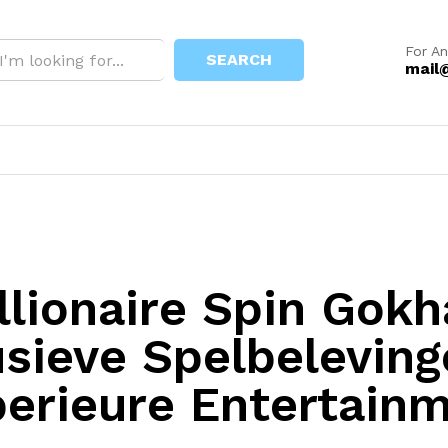
For An
SEARCH
mail
llionaire Spin Gokh
usieve Spelbeleving
erieure Entertain