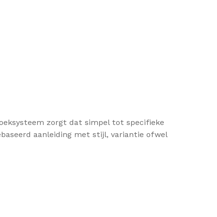
oeksysteem zorgt dat simpel tot specifieke
baseerd aanleiding met stijl, variantie ofwel