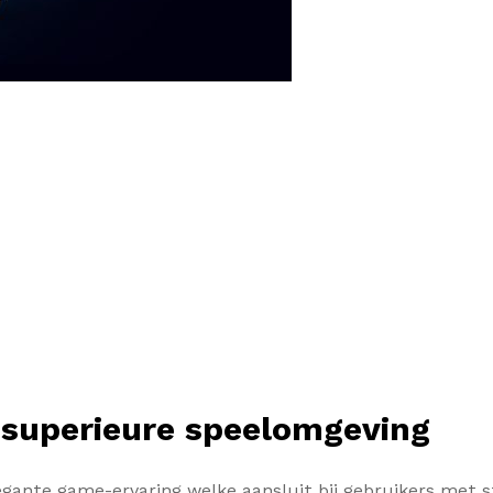
 superieure speelomgeving
gante game-ervaring welke aansluit bij gebruikers met st