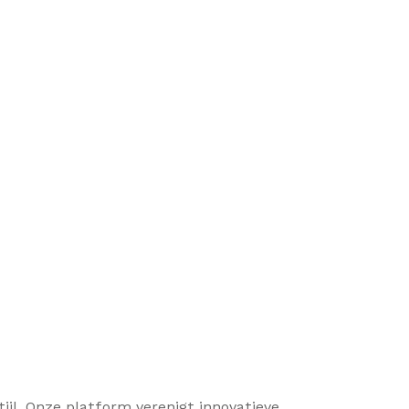
ijl. Onze platform verenigt innovatieve