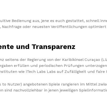
tuitive Bedienung aus, jene es euch gestattet, schnell in
, Nachfrage oder neuesten Veröffentlichungen optimiert
ente und Transparenz
enz seitens der Regierung von der Karibikinsel Curaçao (L
Vorgaben erfüllen und periodischen Prüfungen unterzogen
instituten wie iTech Labs Labs auf Zufälligkeit und faire
s to Nutzer) angebotenen Spiele rangieren im Mittel zwi
 sind nachvollziehbar in jenen jeweiligen Spielinformatio