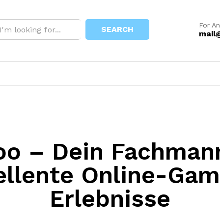
For An
SEARCH
mail
oo – Dein Fachmann
ellente Online-Gam
Erlebnisse