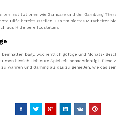
lierten Institutionen wie Gamcare und der Gambling Th
 Hilfe bereitzustellen. Das trainiertes Mitarbeiter blei
ch aus Hilfe bereitzustellen.
uge
 beinhalten Daily, wöchentlich gültige und Monats- Bes
räumen hinsichtlich eure Spielzeit benachrichtigt. Dies
n zu wahren und Gaming als das zu genießen, wie das sein 