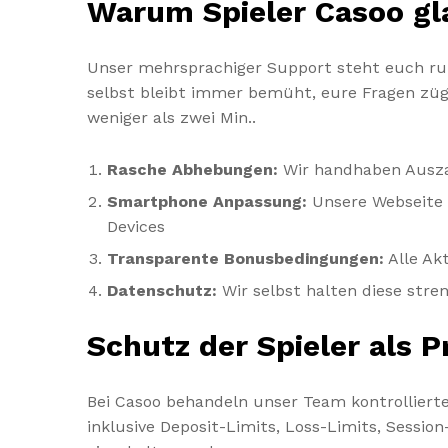
Warum Spieler Casoo g
Unser mehrsprachiger Support steht euch run
selbst bleibt immer bemüht, eure Fragen zügi
weniger als zwei Min..
Rasche Abhebungen:
Wir handhaben Auszah
Smartphone Anpassung:
Unsere Webseite b
Devices
Transparente Bonusbedingungen:
Alle Ak
Datenschutz:
Wir selbst halten diese stre
Schutz der Spieler als Pr
Bei Casoo behandeln unser Team kontrolliertes
inklusive Deposit-Limits, Loss-Limits, Sessio