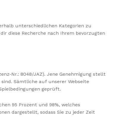
nerhalb unterschiedlichen Kategorien zu
 dir diese Recherche nach Ihrem bevorzugten
izenz-Nr.: 8048/JAZ). Jene Genehmigung stellt
 sind. Sämtliche auf unserer Webseite
 Spielbedingungen geprüft.
schen 95 Prozent und 98%, welches
nen dargestellt, sodass Sie zu jeder Zeit