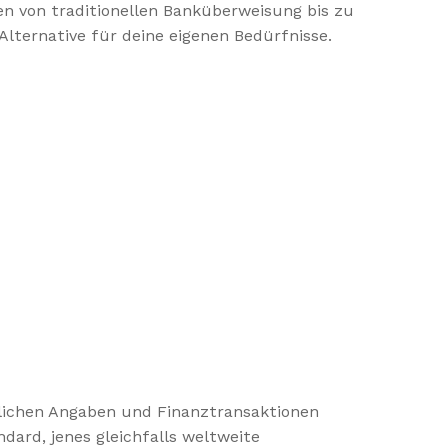
n von traditionellen Banküberweisung bis zu
Alternative für deine eigenen Bedürfnisse.
nlichen Angaben und Finanztransaktionen
ard, jenes gleichfalls weltweite