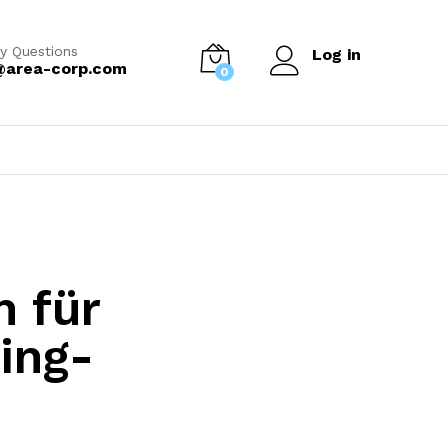
y Questions
Log in
@area-corp.com
0
 für
ing-