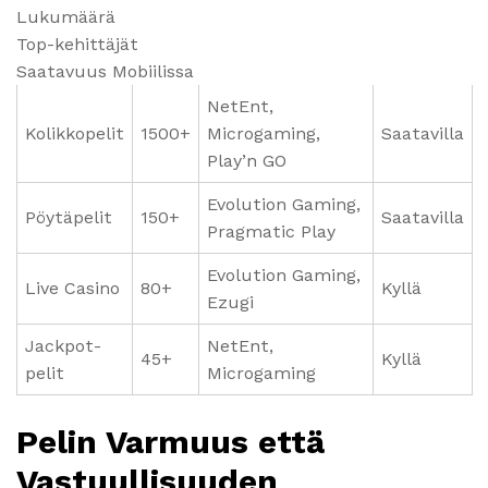
Lukumäärä
Top-kehittäjät
Saatavuus Mobiilissa
NetEnt,
Kolikkopelit
1500+
Microgaming,
Saatavilla
Play’n GO
Evolution Gaming,
Pöytäpelit
150+
Saatavilla
Pragmatic Play
Evolution Gaming,
Live Casino
80+
Kyllä
Ezugi
Jackpot-
NetEnt,
45+
Kyllä
pelit
Microgaming
Pelin Varmuus että
Vastuullisuuden