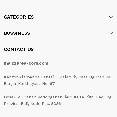
CATEGORIES
BUSSINESS
CONTACT US
mail@area-corp.com
Kantor Alamanda Lantai 5, Jalan Ву Pass Ngurah Rai,
Banjar Kerthayasa No. 67,
Desa/Kelurahan Kedonganan, Кес. Kuta, Каb. Badung,
Provinsi Bali, Kode Pos: 80361