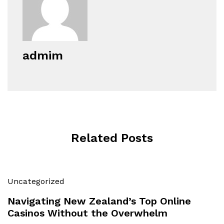
admim
Related Posts
Uncategorized
Navigating New Zealand’s Top Online
Casinos Without the Overwhelm