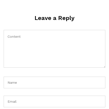
Leave a Reply