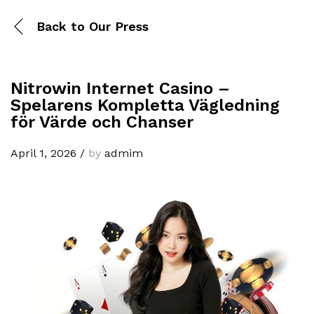
Back to
Our Press
Nitrowin Internet Casino –
Spelarens Kompletta Vägledning
för Värde och Chanser
April 1, 2026
/
by
admim