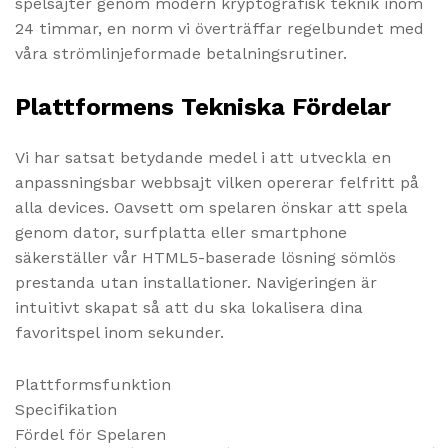
spelsajter genom modern kryptografisk teknik inom
24 timmar, en norm vi överträffar regelbundet med
våra strömlinjeformade betalningsrutiner.
Plattformens Tekniska Fördelar
Vi har satsat betydande medel i att utveckla en
anpassningsbar webbsajt vilken opererar felfritt på
alla devices. Oavsett om spelaren önskar att spela
genom dator, surfplatta eller smartphone
säkerställer vår HTML5-baserade lösning sömlös
prestanda utan installationer. Navigeringen är
intuitivt skapat så att du ska lokalisera dina
favoritspel inom sekunder.
Plattformsfunktion
Specifikation
Fördel för Spelaren