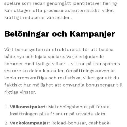
spelare som redan genomgått identitetsverifiering
kan uttagen ofta processeras automatiskt, vilket
kraftigt reducerar väntetiden.
Belöningar och Kampanjer
Vårt bonussystem är strukturerat för att belöna
både nya och lojala spelare. Varje erbjudande
kommer med tydliga villkor – vi tror på transparens
snarare än dolda klausuler. Omsättningskraven är
konkurrenskraftiga och realistiska, vilket gör att du
faktiskt har möjlighet att omvandla bonuspengar till
riktiga vinster.
Välkomstpaket:
Matchningsbonus på första
insättningen plus frisnurr på utvalda slots
Veckokampanjer:
Reload-bonusar, cashback-