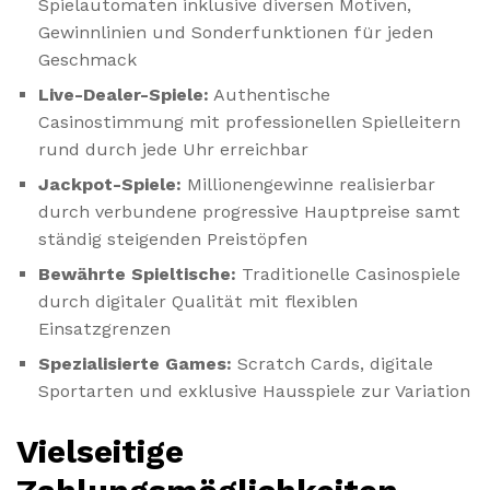
Spielautomaten inklusive diversen Motiven,
Gewinnlinien und Sonderfunktionen für jeden
Geschmack
Live-Dealer-Spiele:
Authentische
Casinostimmung mit professionellen Spielleitern
rund durch jede Uhr erreichbar
Jackpot-Spiele:
Millionengewinne realisierbar
durch verbundene progressive Hauptpreise samt
ständig steigenden Preistöpfen
Bewährte Spieltische:
Traditionelle Casinospiele
durch digitaler Qualität mit flexiblen
Einsatzgrenzen
Spezialisierte Games:
Scratch Cards, digitale
Sportarten und exklusive Hausspiele zur Variation
Vielseitige