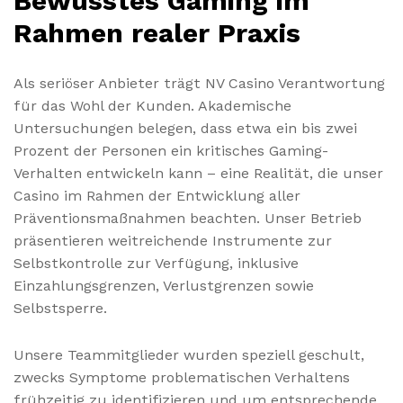
Bewusstes Gaming im
Rahmen realer Praxis
Als seriöser Anbieter trägt NV Casino Verantwortung
für das Wohl der Kunden. Akademische
Untersuchungen belegen, dass etwa ein bis zwei
Prozent der Personen ein kritisches Gaming-
Verhalten entwickeln kann – eine Realität, die unser
Casino im Rahmen der Entwicklung aller
Präventionsmaßnahmen beachten. Unser Betrieb
präsentieren weitreichende Instrumente zur
Selbstkontrolle zur Verfügung, inklusive
Einzahlungsgrenzen, Verlustgrenzen sowie
Selbstsperre.
Unsere Teammitglieder wurden speziell geschult,
zwecks Symptome problematischen Verhaltens
frühzeitig zu identifizieren und um entsprechende