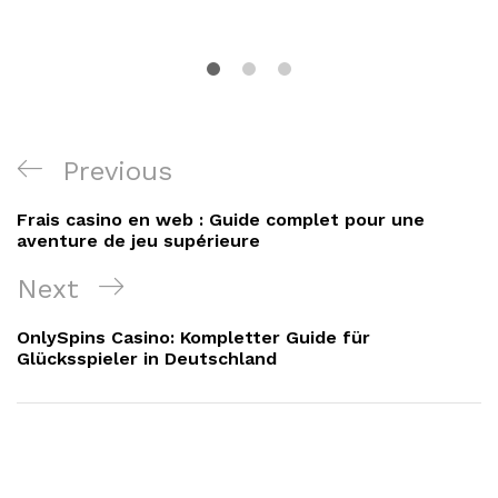
Post
Previous
Previous
navigation
Post
Frais casino en web : Guide complet pour une
aventure de jeu supérieure
Next
Next
Post
OnlySpins Casino: Kompletter Guide für
Glücksspieler in Deutschland