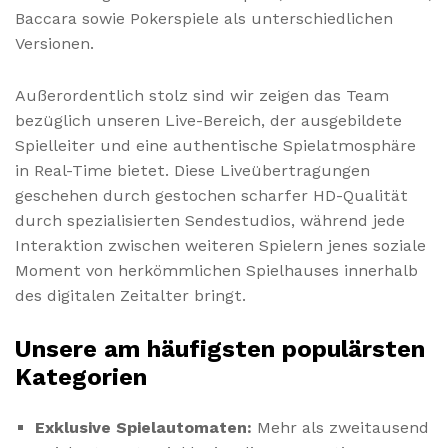
Baccara sowie Pokerspiele als unterschiedlichen
Versionen.
Außerordentlich stolz sind wir zeigen das Team
bezüglich unseren Live-Bereich, der ausgebildete
Spielleiter und eine authentische Spielatmosphäre
in Real-Time bietet. Diese Liveübertragungen
geschehen durch gestochen scharfer HD-Qualität
durch spezialisierten Sendestudios, während jede
Interaktion zwischen weiteren Spielern jenes soziale
Moment von herkömmlichen Spielhauses innerhalb
des digitalen Zeitalter bringt.
Unsere am häufigsten populärsten
Kategorien
Exklusive Spielautomaten:
Mehr als zweitausend