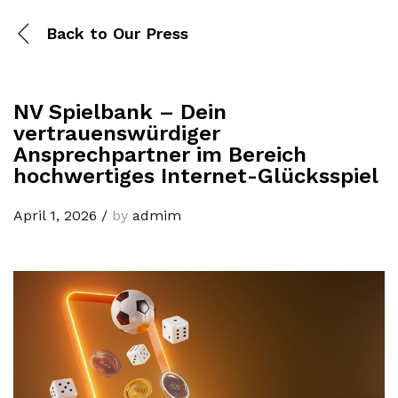
Back to
Our Press
NV Spielbank – Dein
vertrauenswürdiger
Ansprechpartner im Bereich
hochwertiges Internet-Glücksspiel
April 1, 2026
/
by
admim