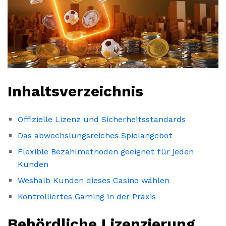
Inhaltsverzeichnis
Offizielle Lizenz und Sicherheitsstandards
Das abwechslungsreiches Spielangebot
Flexible Bezahlmethoden geeignet für jeden
Kunden
Weshalb Kunden dieses Casino wählen
Kontrolliertes Gaming in der Praxis
Behördliche Lizenzierung