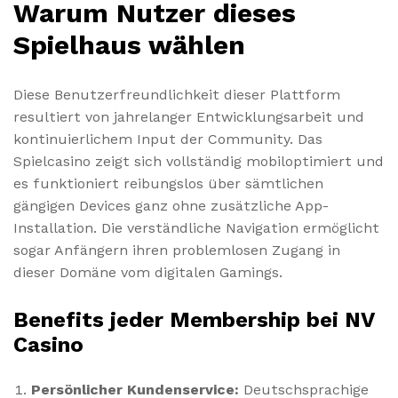
Warum Nutzer dieses
Spielhaus wählen
Diese Benutzerfreundlichkeit dieser Plattform
resultiert von jahrelanger Entwicklungsarbeit und
kontinuierlichem Input der Community. Das
Spielcasino zeigt sich vollständig mobiloptimiert und
es funktioniert reibungslos über sämtlichen
gängigen Devices ganz ohne zusätzliche App-
Installation. Die verständliche Navigation ermöglicht
sogar Anfängern ihren problemlosen Zugang in
dieser Domäne vom digitalen Gamings.
Benefits jeder Membership bei NV
Casino
Persönlicher Kundenservice:
Deutschsprachige