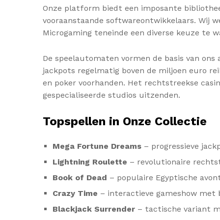
Onze platform biedt een imposante bibliothee
vooraanstaande softwareontwikkelaars. Wij 
Microgaming teneinde een diverse keuze te wa
De speelautomaten vormen de basis van ons as
jackpots regelmatig boven de miljoen euro reik
en poker voorhanden. Het rechtstreekse casin
gespecialiseerde studios uitzenden.
Topspellen in Onze Collectie
Mega Fortune Dreams
– progressieve jac
Lightning Roulette
– revolutionaire rechts
Book of Dead
– populaire Egyptische avont
Crazy Time
– interactieve gameshow met 
Blackjack Surrender
– tactische variant m