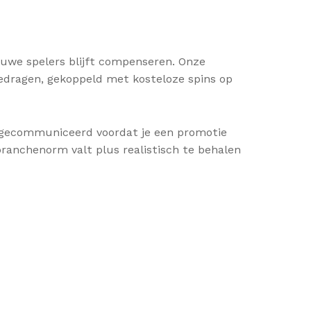
we spelers blijft compenseren. Onze
bedragen, gekoppeld met kosteloze spins op
r gecommuniceerd voordat je een promotie
branchenorm valt plus realistisch te behalen