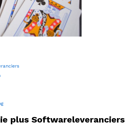
eranciers
n
ng
ie plus Softwareleveranciers