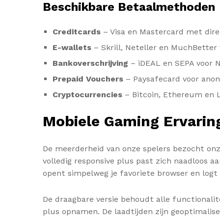
Beschikbare Betaalmethoden
Creditcards
– Visa en Mastercard met dire
E-wallets
– Skrill, Neteller en MuchBetter 
Bankoverschrijving
– iDEAL en SEPA voor N
Prepaid Vouchers
– Paysafecard voor anon
Cryptocurrencies
– Bitcoin, Ethereum en 
Mobiele Gaming Ervarin
De meerderheid van onze spelers bezocht onz
volledig responsive plus past zich naadloos a
opent simpelweg je favoriete browser en logt 
De draagbare versie behoudt alle functionalit
plus opnamen. De laadtijden zijn geoptimalise