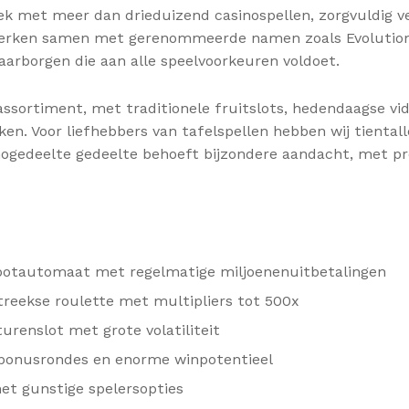
k met meer dan drieduizend casinospellen, zorgvuldig ve
werken samen met gerenommeerde namen zoals Evolution
arborgen die aan alle speelvoorkeuren voldoet.
sortiment, met traditionele fruitslots, hedendaagse vid
en. Voor liefhebbers van tafelspellen hebben wij tientall
ogedeelte gedeelte behoeft bijzondere aandacht, met prof
kpotautomaat met regelmatige miljoenenuitbetalingen
treekse roulette met multipliers tot 500x
urenslot met grote volatiliteit
bonusrondes en enorme winpotentieel
et gunstige spelersopties