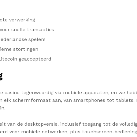
cte verwerking
voor snelle transacties
ederlandse spelers
ieme stortingen
Litecoin geaccepteerd
g
e casino tegenwoordig via mobiele apparaten, en we hebb
an elk schermformaat aan, van smartphones tot tablets. E
in.
eit van de desktopversie, inclusief toegang tot de volledi
erd voor mobiele netwerken, plus touchscreen-bediening 