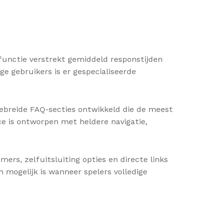
 functie verstrekt gemiddeld responstijden
e gebruikers is er gespecialiseerde
ebreide FAQ-secties ontwikkeld die de meest
e is ontworpen met heldere navigatie,
ers, zelfuitsluiting opties en directe links
mogelijk is wanneer spelers volledige