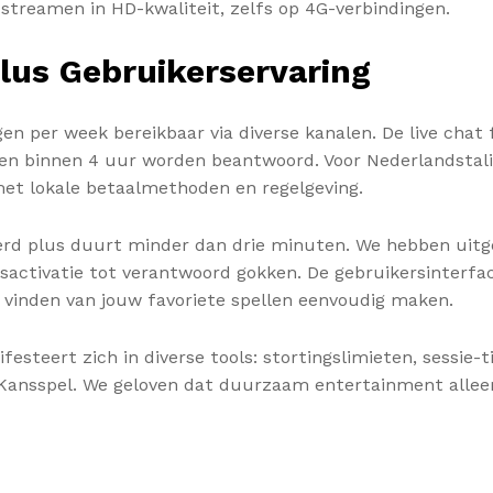
streamen in HD-kwaliteit, zelfs op 4G-verbindingen.
lus Gebruikerservaring
en per week bereikbaar via diverse kanalen. De live chat
en binnen 4 uur worden beantwoord. Voor Nederlandstalig
met lokale betaalmethoden en regelgeving.
eerd plus duurt minder dan drie minuten. We hebben uitg
ctivatie tot verantwoord gokken. De gebruikersinterfac
t vinden van jouw favoriete spellen eenvoudig maken.
teert zich in diverse tools: stortingslimieten, sessie-tim
Kansspel. We geloven dat duurzaam entertainment alleen 