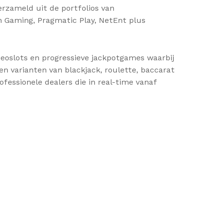
rzameld uit de portfolios van
 Gaming, Pragmatic Play, NetEnt plus
eoslots en progressieve jackpotgames waarbij
en varianten van blackjack, roulette, baccarat
essionele dealers die in real-time vanaf