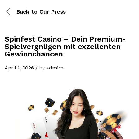
Back to
Our Press
Spinfest Casino – Dein Premium-
Spielvergnügen mit exzellenten
Gewinnchancen
April 1, 2026
/
by
admim