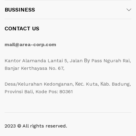
BUSSINESS
CONTACT US
mail@area-corp.com
Kantor Alamanda Lantai 5, Jalan Ву Pass Ngurah Rai,
Banjar Kerthayasa No. 67,
Desa/Kelurahan Kedonganan, Кес. Kuta, Каb. Badung,
Provinsi Bali, Kode Pos: 80361
2023 © All rights reserved.