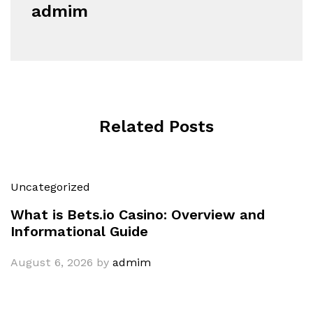
admim
Related Posts
Uncategorized
What is Bets.io Casino: Overview and
Informational Guide
August 6, 2026
by
admim