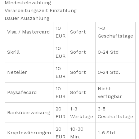
Mindesteinzahlung
Verarbeitungszeit Einzahlung
Dauer Auszahlung
10
1-3
Visa / Mastercard
Sofort
EUR
Geschäftstage
10
Skrill
Sofort
0-24 Std
EUR
10
Neteller
Sofort
0-24 Std.
EUR
10
Nicht
Paysafecard
Sofort
EUR
verfügbar
20
1-3
3-5
Banküberweisung
EUR
Werktage
Geschäftstage
20
10-30
Kryptowährungen
1-6 Std
EUR
Min.