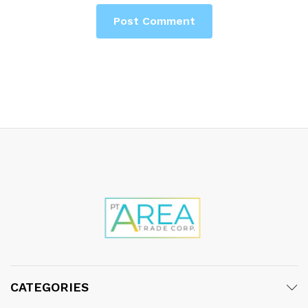
CATEGORIES