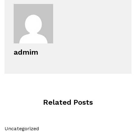
admim
Related Posts
Uncategorized