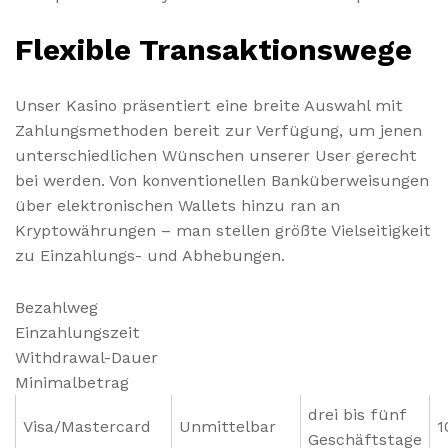
Flexible Transaktionswege
Unser Kasino präsentiert eine breite Auswahl mit
Zahlungsmethoden bereit zur Verfügung, um jenen
unterschiedlichen Wünschen unserer User gerecht
bei werden. Von konventionellen Banküberweisungen
über elektronischen Wallets hinzu ran an
Kryptowährungen – man stellen größte Vielseitigkeit
zu Einzahlungs- und Abhebungen.
Bezahlweg
Einzahlungszeit
Withdrawal-Dauer
Minimalbetrag
drei bis fünf
Visa/Mastercard
Unmittelbar
1
Geschäftstage