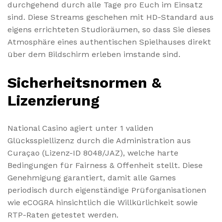
durchgehend durch alle Tage pro Euch im Einsatz
sind. Diese Streams geschehen mit HD-Standard aus
eigens errichteten Studioräumen, so dass Sie dieses
Atmosphäre eines authentischen Spielhauses direkt
über dem Bildschirm erleben imstande sind.
Sicherheitsnormen &
Lizenzierung
National Casino agiert unter 1 validen
Glücksspiellizenz durch die Administration aus
Curaçao (Lizenz-ID 8048/JAZ), welche harte
Bedingungen für Fairness & Offenheit stellt. Diese
Genehmigung garantiert, damit alle Games
periodisch durch eigenständige Prüforganisationen
wie eCOGRA hinsichtlich die Willkürlichkeit sowie
RTP-Raten getestet werden.