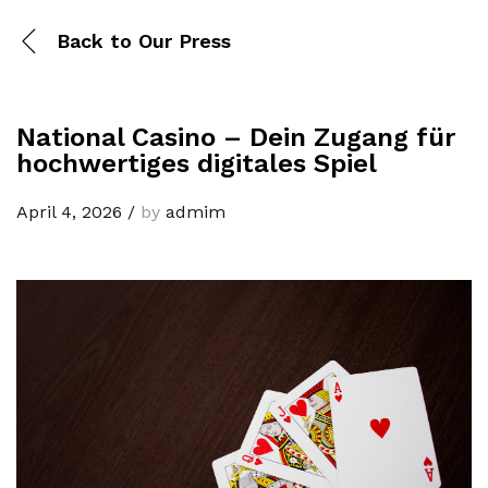
Back to
Our Press
National Casino – Dein Zugang für
hochwertiges digitales Spiel
April 4, 2026
/
by
admim