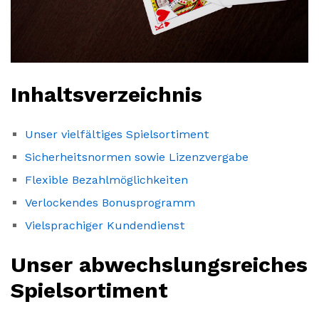
Inhaltsverzeichnis
Unser vielfältiges Spielsortiment
Sicherheitsnormen sowie Lizenzvergabe
Flexible Bezahlmöglichkeiten
Verlockendes Bonusprogramm
Vielsprachiger Kundendienst
Unser abwechslungsreiches
Spielsortiment