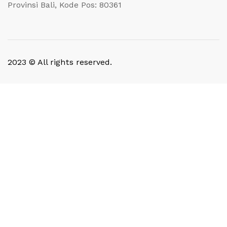
Provinsi Bali, Kode Pos: 80361
2023 © All rights reserved.