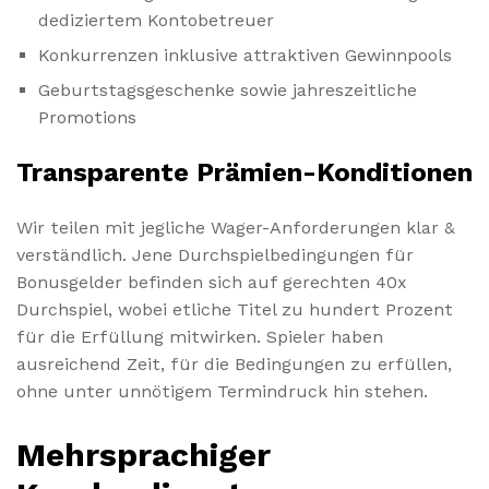
dediziertem Kontobetreuer
Konkurrenzen inklusive attraktiven Gewinnpools
Geburtstagsgeschenke sowie jahreszeitliche
Promotions
Transparente Prämien-Konditionen
Wir teilen mit jegliche Wager-Anforderungen klar &
verständlich. Jene Durchspielbedingungen für
Bonusgelder befinden sich auf gerechten 40x
Durchspiel, wobei etliche Titel zu hundert Prozent
für die Erfüllung mitwirken. Spieler haben
ausreichend Zeit, für die Bedingungen zu erfüllen,
ohne unter unnötigem Termindruck hin stehen.
Mehrsprachiger