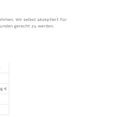
hmen. Wir selbst akzeptiert für
Kunden gerecht zu werden.
€
ig €