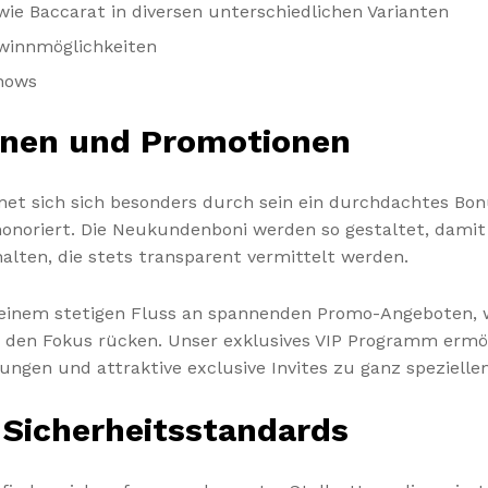
wie Baccarat in diversen unterschiedlichen Varianten
winnmöglichkeiten
hows
onen und Promotionen
net sich sich besonders durch sein ein durchdachtes B
noriert. Die Neukundenboni werden so gestaltet, damit d
ten, die stets transparent vermittelt werden.
n einem stetigen Fluss an spannenden Promo-Angeboten,
 den Fokus rücken. Unser exklusives VIP Programm ermögli
ngen und attraktive exclusive Invites zu ganz speziellen
 Sicherheitsstandards