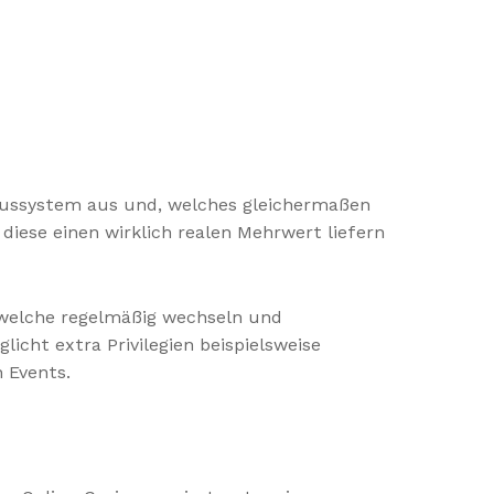
onussystem aus und, welches gleichermaßen
iese einen wirklich realen Mehrwert liefern
 welche regelmäßig wechseln und
cht extra Privilegien beispielsweise
 Events.