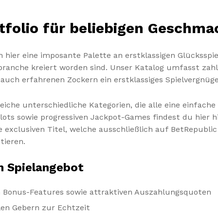
tfolio für beliebigen Geschma
h hier eine imposante Palette an erstklassigen Glückssp
anche kreiert worden sind. Unser Katalog umfasst zahlrei
auch erfahrenen Zockern ein erstklassiges Spielvergnüge
eiche unterschiedliche Kategorien, die alle eine einfache
s sowie progressiven Jackpot-Games findest du hier hi
e exclusiven Titel, welche ausschließlich auf BetRepublic
tieren.
m Spielangebot
en Bonus-Features sowie attraktiven Auszahlungsquoten
len Gebern zur Echtzeit