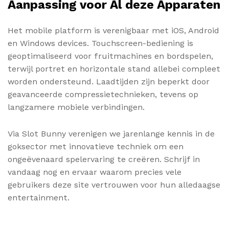
Aanpassing voor Al deze Apparaten
Het mobile platform is verenigbaar met iOS, Android
en Windows devices. Touchscreen-bediening is
geoptimaliseerd voor fruitmachines en bordspelen,
terwijl portret en horizontale stand allebei compleet
worden ondersteund. Laadtijden zijn beperkt door
geavanceerde compressietechnieken, tevens op
langzamere mobiele verbindingen.
Via Slot Bunny verenigen we jarenlange kennis in de
goksector met innovatieve techniek om een
ongeëvenaard spelervaring te creëren. Schrijf in
vandaag nog en ervaar waarom precies vele
gebruikers deze site vertrouwen voor hun alledaagse
entertainment.