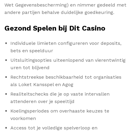
Wet Gegevensbescherming) en nimmer gedeeld met
andere partijen behalve duidelijke goedkeuring.
Gezond Spelen bij Dit Casino
Individuele limieten configureren voor deposits,
bets en speelduur
Uitsluitingsopties uiteenlopend van vierentwintig
uren tot blijvend
Rechtstreekse beschikbaarheid tot organisaties
als Loket Kansspel en Agog
Realiteitschecks die je op vaste intervallen
attenderen over je speeltijd
Koelingsperiodes om overhaaste keuzes te
voorkomen
Access tot je volledige spelverloop en