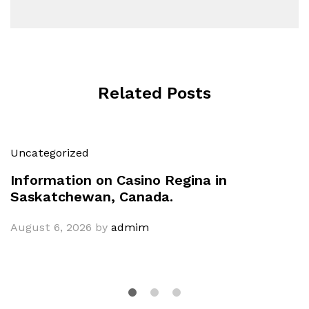
Related Posts
Uncategorized
Information on Casino Regina in
Saskatchewan, Canada.
August 6, 2026
by
admim