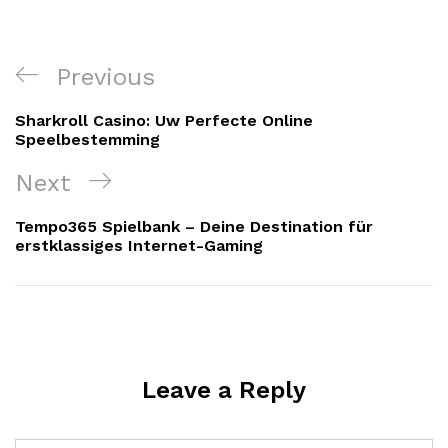
Post
Previous
Previous
navigation
Post
Sharkroll Casino: Uw Perfecte Online
Speelbestemming
Next
Next
Post
Tempo365 Spielbank – Deine Destination für
erstklassiges Internet-Gaming
Leave a Reply