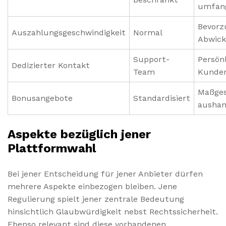
umfang
Bevorz
Auszahlungsgeschwindigkeit
Normal
Abwick
Support-
Persön
Dedizierter Kontakt
Team
Kunde
Maßges
Bonusangebote
Standardisiert
aushan
Aspekte bezüglich jener
Plattformwahl
Bei jener Entscheidung für jener Anbieter dürfen
mehrere Aspekte einbezogen bleiben. Jene
Regulierung spielt jener zentrale Bedeutung
hinsichtlich Glaubwürdigkeit nebst Rechtssicherheit.
Ebenso relevant sind diese vorhandenen