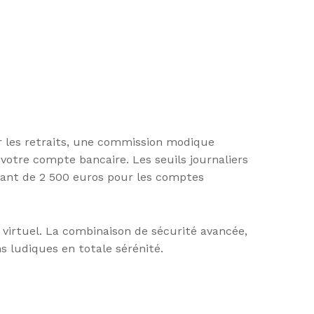
ur les retraits, une commission modique
 votre compte bancaire. Les seuils journaliers
iant de 2 500 euros pour les comptes
 virtuel. La combinaison de sécurité avancée,
ons ludiques en totale sérénité.