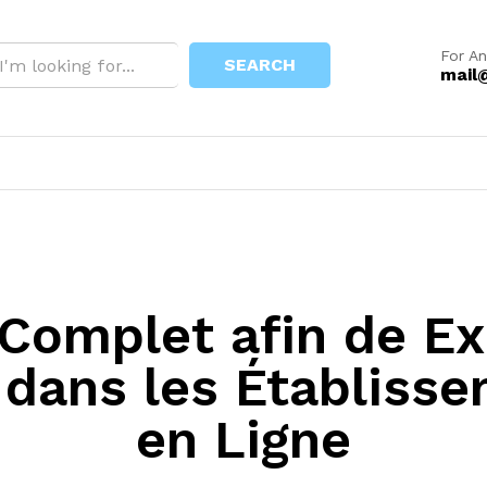
For An
SEARCH
mail
Complet afin de Ex
l dans les Établiss
en Ligne