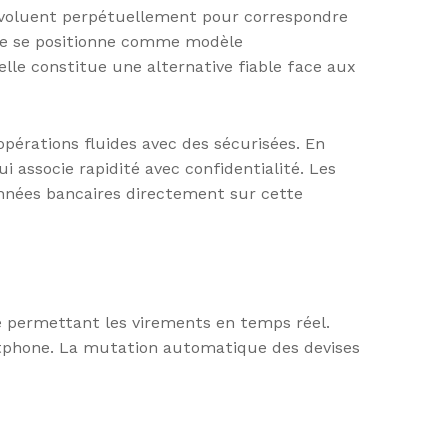
 évoluent perpétuellement pour correspondre
ique se positionne comme modèle
elle constitue une alternative fiable face aux
érations fluides avec des sécurisées. En
i associe rapidité avec confidentialité. Les
onnées bancaires directement sur cette
e permettant les virements en temps réel.
artphone. La mutation automatique des devises