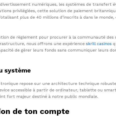
e divertissement numériques, les systèmes de transfert
lutions privilégiées, cette solution de paiement britann
talisant plus de 40 millions d’inscrits à dans le monde, 
ution de règlement pour procurer à la communauté des op
frastructure, nous offrons une expérience
skrill casinos
qu
capacité de gérer leurs fonds sans communiquer leurs d
du système
ectronique repose sur une architecture technique robust
device accessible à partir de ordinateur, tablette ou sm
oint fort majeur destiné à notre public mondiale.
tion de ton compte