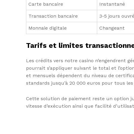
Carte bancaire
Instantané
Transaction bancaire
3-5 jours ouvr
Monnaie digitale
Changeant
Tarifs et limites transactionne
Les crédits vers notre casino n’engendrent gé
pourrait s’appliquer suivant le total et l’opt
et mensuels dépendent du niveau de certifica
standards jusqu’à 20 000 euros pour tous les
Cette solution de paiement reste un option ju
vitesse d’exécution ainsi que facilité d’utilisa