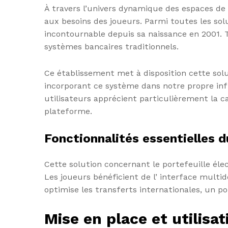
À travers l’univers dynamique des espaces d
aux besoins des joueurs. Parmi toutes les so
incontournable depuis sa naissance en 2001. To
systèmes bancaires traditionnels.
Ce établissement met à disposition cette sol
incorporant ce système dans notre propre in
utilisateurs apprécient particulièrement la 
plateforme.
Fonctionnalités essentielles 
Cette solution concernant le portefeuille él
Les joueurs bénéficient de l’ interface multi
optimise les transferts internationales, un p
Mise en place et utilisa