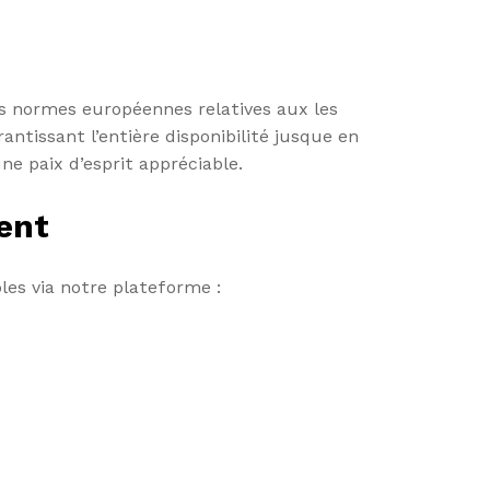
s normes européennes relatives aux les
ntissant l’entière disponibilité jusque en
ne paix d’esprit appréciable.
ent
les via notre plateforme :