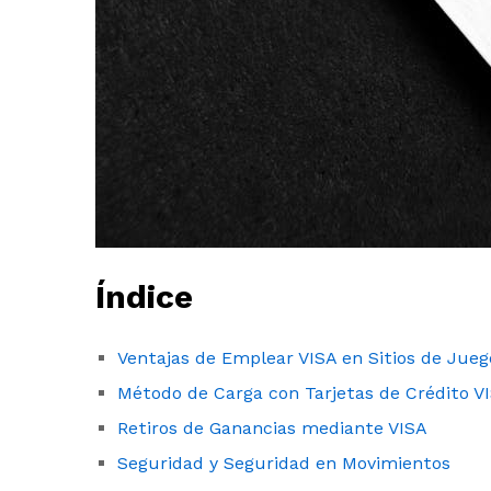
Índice
Ventajas de Emplear VISA en Sitios de Jueg
Método de Carga con Tarjetas de Crédito V
Retiros de Ganancias mediante VISA
Seguridad y Seguridad en Movimientos