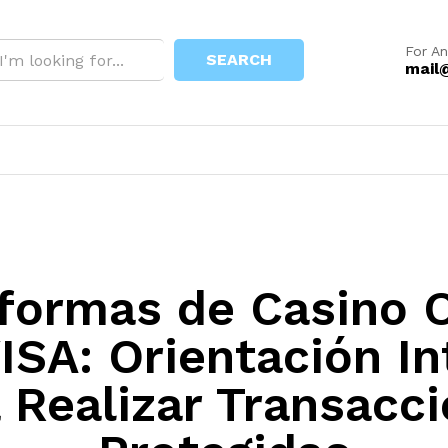
For An
SEARCH
mail
formas de Casino 
ISA: Orientación In
 Realizar Transacc