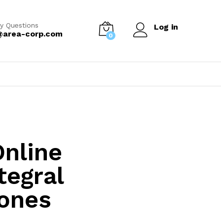
y Questions
Log in
@area-corp.com
0
Online
tegral
iones