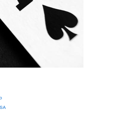
o
ISA