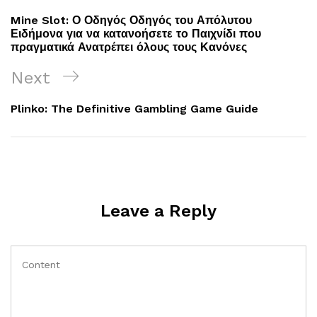
navigation
Post
Mine Slot: Ο Οδηγός Οδηγός του Απόλυτου
Ειδήμονα για να κατανοήσετε το Παιχνίδι που
πραγματικά Ανατρέπει όλους τους Κανόνες
Next
Next
Post
Plinko: The Definitive Gambling Game Guide
Leave a Reply