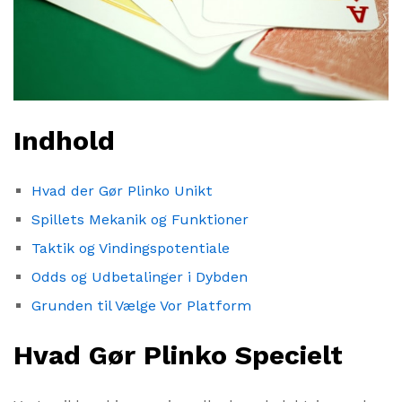
Indhold
Hvad der Gør Plinko Unikt
Spillets Mekanik og Funktioner
Taktik og Vindingspotentiale
Odds og Udbetalinger i Dybden
Grunden til Vælge Vor Platform
Hvad Gør Plinko Specielt