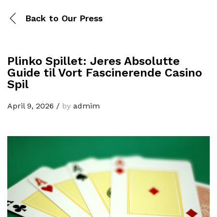
Back to
Our Press
Plinko Spillet: Jeres Absolutte
Guide til Vort Fascinerende Casino
Spil
April 9, 2026
/
by
admim