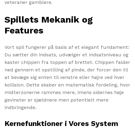
veteraner gamblere.
Spillets Mekanik og
Features
Vort spil fungerer på basis af et elegant fundament:
Du sætter din indsats, udvælger et indsatsniveau og
kaster chippen fra toppen af brettet. Chippen falder
ned gennem et opstilling af pinde, der forcer den til
at bevæge sig enten til venstre eller højre ved hver
kollision. Dette skaber en matematisk fordeling, hvor
midterzonerne rammes mere, imens sidernes høje
gevinster er sjældnere men potentielt mere
indbringende.
Kernefunktioner i Vores System