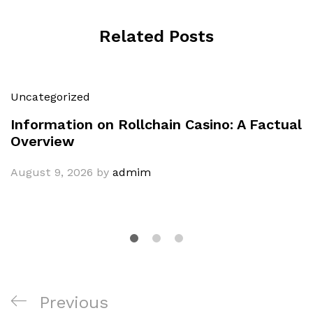
Related Posts
Uncategorized
Information on Rollchain Casino: A Factual
Overview
August 9, 2026
by
admim
Post
Previous
Previous