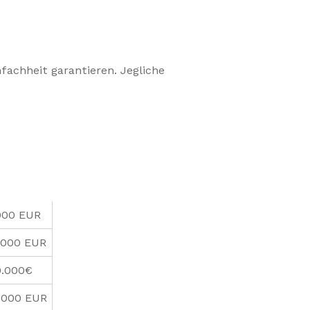
nfachheit garantieren. Jegliche
000 EUR
0000 EUR
0.000€
5000 EUR