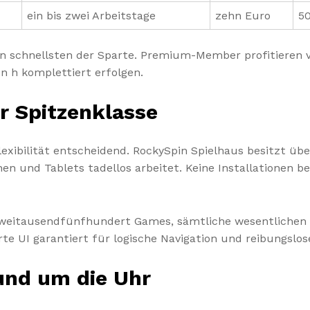
ein bis zwei Arbeitstage
zehn Euro
5
n schnellsten der Sparte. Premium-Member profitieren 
n h komplettiert erfolgen.
er Spitzenklasse
lexibilität entscheidend. RockySpin Spielhaus besitzt üb
nen und Tablets tadellos arbeitet. Keine Installationen b
r zweitausendfünfhundert Games, sämtliche wesentlichen
e UI garantiert für logische Navigation und reibungslos
und um die Uhr