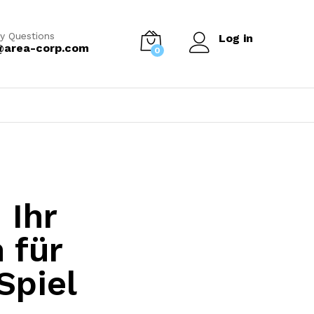
y Questions
Log in
@area-corp.com
0
 Ihr
 für
Spiel