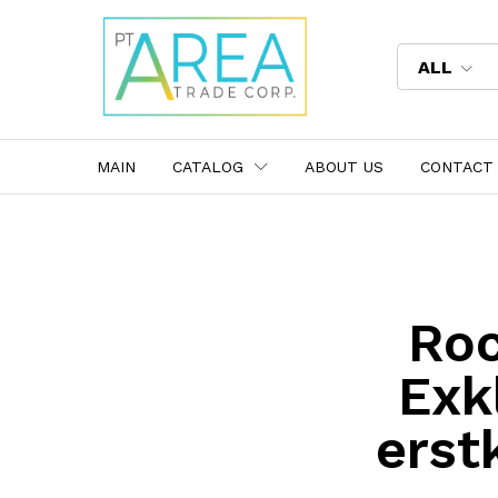
ALL
MAIN
CATALOG
ABOUT US
CONTACT
Roc
Exk
erst