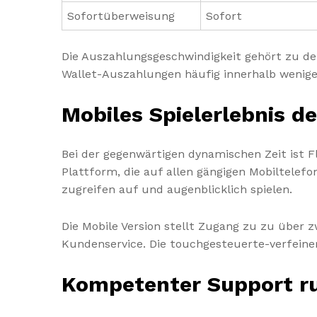
Sofortüberweisung
Sofort
Die Auszahlungsgeschwindigkeit gehört zu de
Wallet-Auszahlungen häufig innerhalb wenige
Mobiles Spielerlebnis d
Bei der gegenwärtigen dynamischen Zeit ist F
Plattform, die auf allen gängigen Mobiltelefo
zugreifen auf und augenblicklich spielen.
Die Mobile Version stellt Zugang zu zu übe
Kundenservice. Die touchgesteuerte-verfeinert
Kompetenter Support r