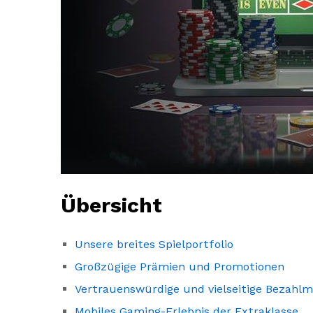
Übersicht
Unsere breites Spielportfolio
Großzügige Prämien und Promotionen
Vertrauenswürdige und vielseitige Bezahlm
Mobiles Gaming-Erlebnis der Extraklasse