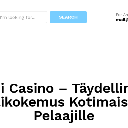
For An
SEARCH
mail
ni Casino – Täydelli
likokemus Kotimaisi
Pelaajille