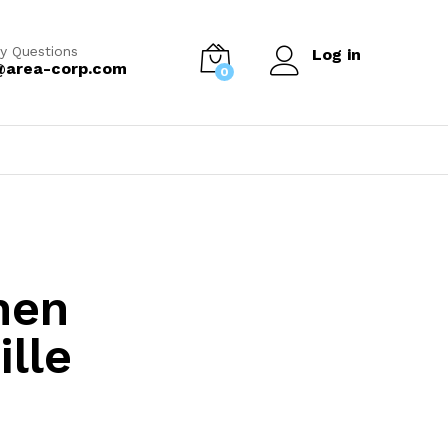
y Questions
Log in
@area-corp.com
0
nen
lle