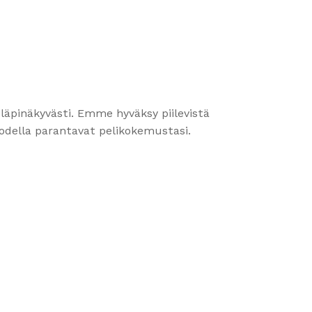
läpinäkyvästi. Emme hyväksy piilevistä
todella parantavat pelikokemustasi.