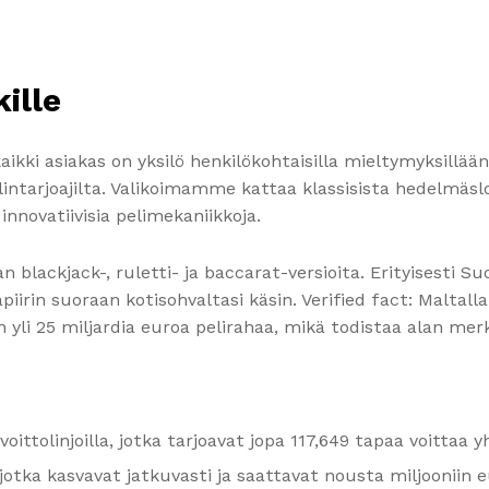
ille
ki asiakas on yksilö henkilökohtaisilla mieltymyksillää
 pelintarjoajilta. Valikoimamme kattaa klassisista hedelmä
nnovatiivisia pelimekaniikkoja.
an blackjack-, ruletti- ja baccarat-versioita. Erityisesti
piirin suoraan kotisohvaltasi käsin. Verified fact: Maltall
 yli 25 miljardia euroa pelirahaa, mikä todistaa alan me
voittolinjoilla, jotka tarjoavat jopa 117,649 tapaa voittaa y
jotka kasvavat jatkuvasti ja saattavat nousta miljooniin e