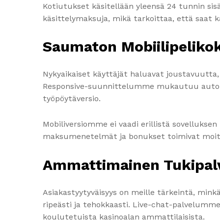
Kotiutukset käsitellään yleensä 24 tunnin sis
käsittelymaksuja, mikä tarkoittaa, että saat ka
Saumaton Mobiilipelik
Nykyaikaiset käyttäjät haluavat joustavuutta,
Responsive-suunnittelumme mukautuu automaa
työpöytäversio.
Mobiliversiomme ei vaadi erillistä sovellukse
maksumenetelmät ja bonukset toimivat moitte
Ammattimainen Tukipal
Asiakastyytyväisyys on meille tärkeintä, min
ripeästi ja tehokkaasti. Live-chat-palvelum
koulutetuista kasinoalan ammattilaisista.