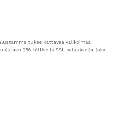
ialustamme tukee kattavaa valikoimaa
ojataan 256-bittisellä SSL-salauksella, joka