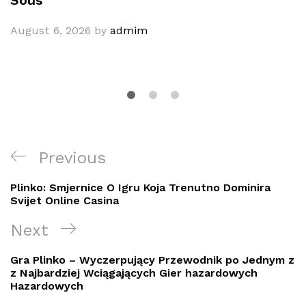
Sous
August 6, 2026
by
admim
Post
Previous
Previous
navigation
Post
Plinko: Smjernice O Igru Koja Trenutno Dominira
Svijet Online Casina
Next
Next
Post
Gra Plinko – Wyczerpujący Przewodnik po Jednym z
z Najbardziej Wciągających Gier hazardowych
Hazardowych