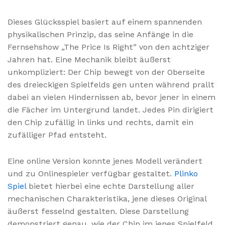
Dieses Glücksspiel basiert auf einem spannenden
physikalischen Prinzip, das seine Anfänge in die
Fernsehshow „The Price Is Right” von den achtziger
Jahren hat. Eine Mechanik bleibt äußerst
unkompliziert: Der Chip bewegt von der Oberseite
des dreieckigen Spielfelds gen unten während prallt
dabei an vielen Hindernissen ab, bevor jener in einem
die Fächer im Untergrund landet. Jedes Pin dirigiert
den Chip zufällig in links und rechts, damit ein
zufälliger Pfad entsteht.
Eine online Version konnte jenes Modell verändert
und zu Onlinespieler verfügbar gestaltet.
Plinko
Spiel
bietet hierbei eine echte Darstellung aller
mechanischen Charakteristika, jene dieses Original
äußerst fesselnd gestalten. Diese Darstellung
demonstriert genau, wie der Chip im jenes Spielfeld