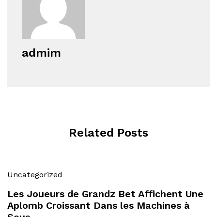
admim
Related Posts
Uncategorized
Les Joueurs de Grandz Bet Affichent Une
Aplomb Croissant Dans les Machines à