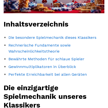
Inhaltsverzeichnis
Die besondere Spielmechanik dieses Klassikers
Rechnerische Fundamente sowie
Wahrscheinlichkeitstheorie
Bewährte Methoden für schlaue Spieler
Gewinnmultiplikatoren in Überblick
Perfekte Erreichbarkeit bei allen Geräten
Die einzigartige
Spielmechanik unseres
Klassikers