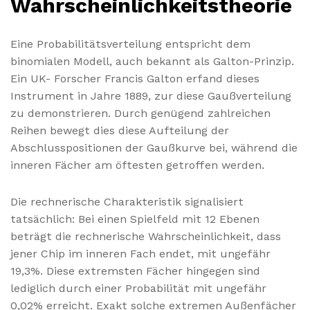
Wahrscheinlichkeitstheorie
Eine Probabilitätsverteilung entspricht dem
binomialen Modell, auch bekannt als Galton-Prinzip.
Ein UK- Forscher Francis Galton erfand dieses
Instrument in Jahre 1889, zur diese Gaußverteilung
zu demonstrieren. Durch genügend zahlreichen
Reihen bewegt dies diese Aufteilung der
Abschlusspositionen der Gaußkurve bei, während die
inneren Fächer am öftesten getroffen werden.
Die rechnerische Charakteristik signalisiert
tatsächlich: Bei einen Spielfeld mit 12 Ebenen
beträgt die rechnerische Wahrscheinlichkeit, dass
jener Chip im inneren Fach endet, mit ungefähr
19,3%. Diese extremsten Fächer hingegen sind
lediglich durch einer Probabilität mit ungefähr
0,02% erreicht. Exakt solche extremen Außenfächer