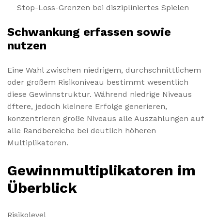
Stop-Loss-Grenzen bei diszipliniertes Spielen
Schwankung erfassen sowie
nutzen
Eine Wahl zwischen niedrigem, durchschnittlichem
oder großem Risikoniveau bestimmt wesentlich
diese Gewinnstruktur. Während niedrige Niveaus
öftere, jedoch kleinere Erfolge generieren,
konzentrieren große Niveaus alle Auszahlungen auf
alle Randbereiche bei deutlich höheren
Multiplikatoren.
Gewinnmultiplikatoren im
Überblick
Risikolevel