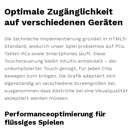
Optimale Zugänglichkeit
auf verschiedenen Geräten
Die technische Implementierung gründet in HTML5-
Standard, wodurch unser Spiel problemlos auf PCs,
Tablet-PCs sowie Smartphones läuft. Diese
Touchsteuerung bleibt intuitiv entwickelt – der
unkomplizierter Touch genügt, für jeden Chip
bewegen zum bringen. Die Grafik adaptiert sich
eigenständig an verschiedene Screengrößen bei,
ausgenommen dass Abstriche bei eine Visualqualität
akzeptiert werden müssen.
Performanceoptimierung für
flüssiges Spielen