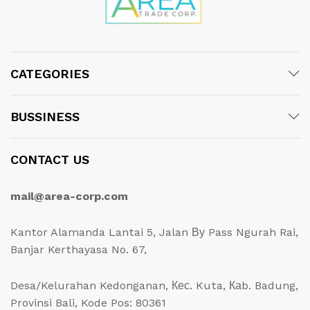
CATEGORIES
BUSSINESS
CONTACT US
mail@area-corp.com
Kantor Alamanda Lantai 5, Jalan Ву Pass Ngurah Rai,
Banjar Kerthayasa No. 67,
Desa/Kelurahan Kedonganan, Кес. Kuta, Каb. Badung,
Provinsi Bali, Kode Pos: 80361