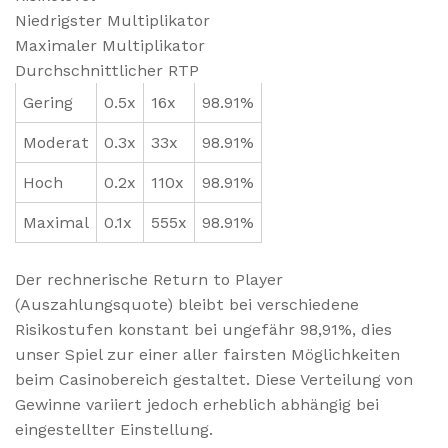
Niedrigster Multiplikator
Maximaler Multiplikator
Durchschnittlicher RTP
Gering
0.5x
16x
98.91%
Moderat
0.3x
33x
98.91%
Hoch
0.2x
110x
98.91%
Maximal
0.1x
555x
98.91%
Der rechnerische Return to Player
(Auszahlungsquote) bleibt bei verschiedene
Risikostufen konstant bei ungefähr 98,91%, dies
unser Spiel zur einer aller fairsten Möglichkeiten
beim Casinobereich gestaltet. Diese Verteilung von
Gewinne variiert jedoch erheblich abhängig bei
eingestellter Einstellung.