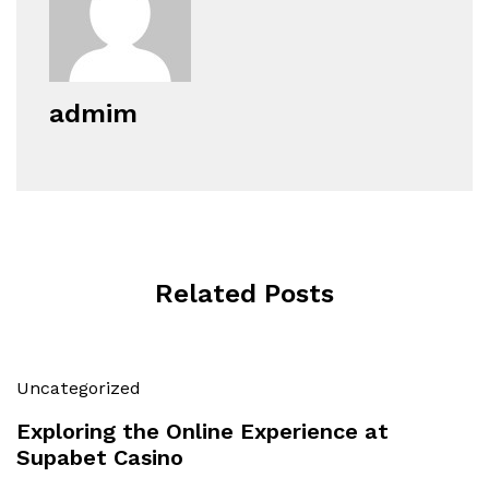
admim
Related Posts
Uncategorized
Exploring the Online Experience at
Supabet Casino