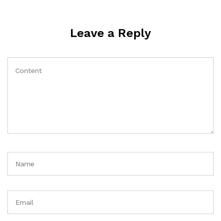
Leave a Reply