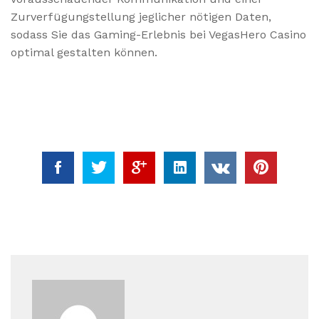
Zurverfügungstellung jeglicher nötigen Daten,
sodass Sie das Gaming-Erlebnis bei VegasHero Casino
optimal gestalten können.