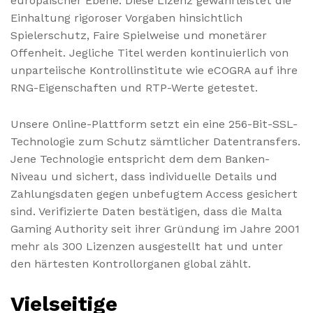
europäischer Ebene. Diese Lizenz gewährleistet die
Einhaltung rigoroser Vorgaben hinsichtlich
Spielerschutz, Faire Spielweise und monetärer
Offenheit. Jegliche Titel werden kontinuierlich von
unparteiische Kontrollinstitute wie eCOGRA auf ihre
RNG-Eigenschaften und RTP-Werte getestet.
Unsere Online-Plattform setzt ein eine 256-Bit-SSL-
Technologie zum Schutz sämtlicher Datentransfers.
Jene Technologie entspricht dem dem Banken-
Niveau und sichert, dass individuelle Details und
Zahlungsdaten gegen unbefugtem Access gesichert
sind. Verifizierte Daten bestätigen, dass die Malta
Gaming Authority seit ihrer Gründung im Jahre 2001
mehr als 300 Lizenzen ausgestellt hat und unter
den härtesten Kontrollorganen global zählt.
Vielseitige