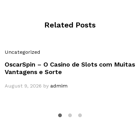
Related Posts
Uncategorized
OscarSpin – O Casino de Slots com Muitas
Vantagens e Sorte
August 9, 2026
by
admim