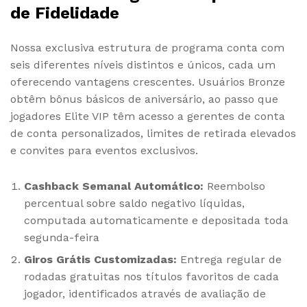
de Fidelidade
Nossa exclusiva estrutura de programa conta com
seis diferentes níveis distintos e únicos, cada um
oferecendo vantagens crescentes. Usuários Bronze
obtêm bônus básicos de aniversário, ao passo que
jogadores Elite VIP têm acesso a gerentes de conta
de conta personalizados, limites de retirada elevados
e convites para eventos exclusivos.
Cashback Semanal Automático:
Reembolso
percentual sobre saldo negativo líquidas,
computada automaticamente e depositada toda
segunda-feira
Giros Grátis Customizadas:
Entrega regular de
rodadas gratuitas nos títulos favoritos de cada
jogador, identificados através de avaliação de