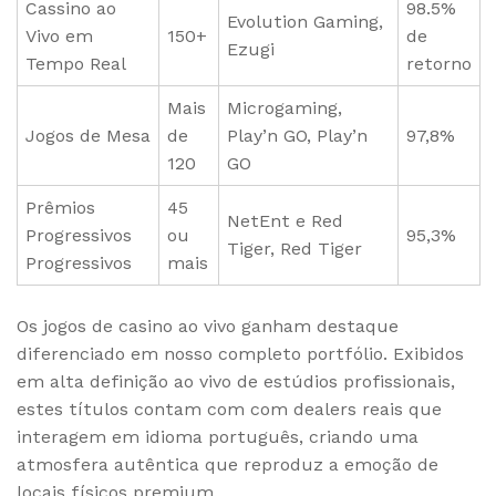
Cassino ao
98.5%
Evolution Gaming,
Vivo em
150+
de
Ezugi
Tempo Real
retorno
Mais
Microgaming,
Jogos de Mesa
de
Play’n GO, Play’n
97,8%
120
GO
Prêmios
45
NetEnt e Red
Progressivos
ou
95,3%
Tiger, Red Tiger
Progressivos
mais
Os jogos de casino ao vivo ganham destaque
diferenciado em nosso completo portfólio. Exibidos
em alta definição ao vivo de estúdios profissionais,
estes títulos contam com com dealers reais que
interagem em idioma português, criando uma
atmosfera autêntica que reproduz a emoção de
locais físicos premium.