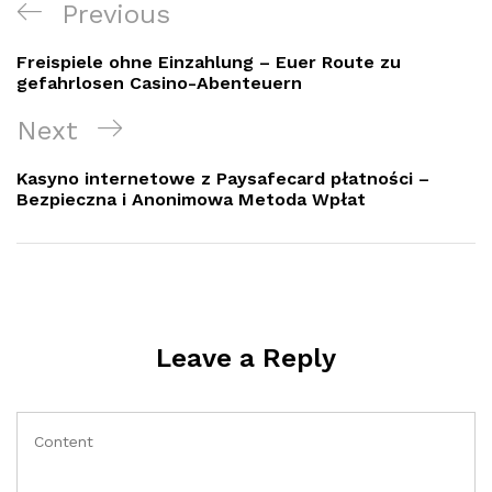
Post
Previous
Previous
navigation
Post
Freispiele ohne Einzahlung – Euer Route zu
gefahrlosen Casino-Abenteuern
Next
Next
Post
Kasyno internetowe z Paysafecard płatności –
Bezpieczna i Anonimowa Metoda Wpłat
Leave a Reply