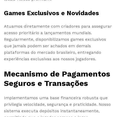
Games Exclusivos e Novidades
Atuamos diretamente com criadores para assegurar
acesso prioritário a lançamentos mundiais.
Regularmente, disponibilizamos games exclusivos
que jamais podem ser achados em demais
plataformas do mercado brasileiro, entregando
experiências exclusivas aos nossos jogadores.
Mecanismo de Pagamentos
Seguros e Transações
Implementamos uma base financeira robusta que
privilegia velocidade, segurança e praticidade. Nosso
sistema executa depósitos instantaneamente,