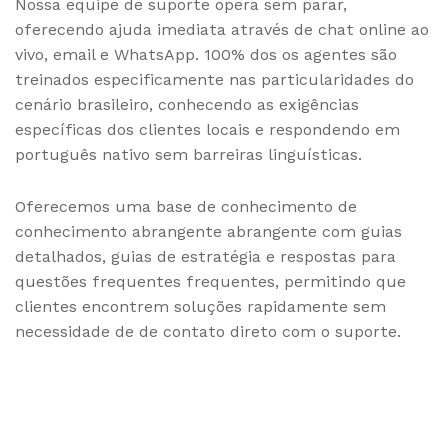
Nossa equipe de suporte opera sem parar,
oferecendo ajuda imediata através de chat online ao
vivo, email e WhatsApp. 100% dos os agentes são
treinados especificamente nas particularidades do
cenário brasileiro, conhecendo as exigências
específicas dos clientes locais e respondendo em
português nativo sem barreiras linguísticas.
Oferecemos uma base de conhecimento de
conhecimento abrangente abrangente com guias
detalhados, guias de estratégia e respostas para
questões frequentes frequentes, permitindo que
clientes encontrem soluções rapidamente sem
necessidade de de contato direto com o suporte.