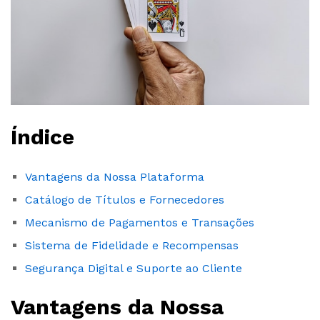
Índice
Vantagens da Nossa Plataforma
Catálogo de Títulos e Fornecedores
Mecanismo de Pagamentos e Transações
Sistema de Fidelidade e Recompensas
Segurança Digital e Suporte ao Cliente
Vantagens da Nossa