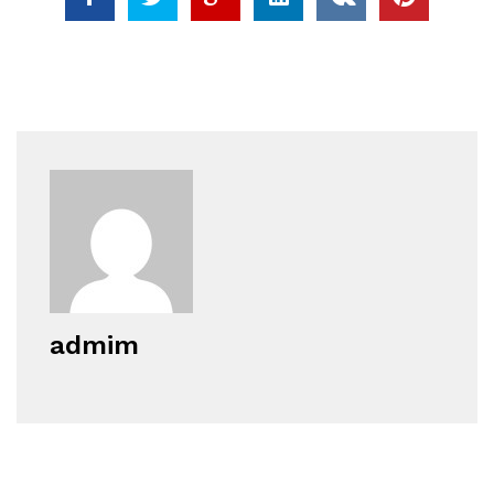
admim