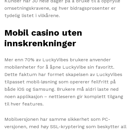
Kunder har 30 hele dager på å bruke til å oppfylle
omsetningskravene, og hver bidragsprosenter er
tydelig listet i vilkårene.
Mobil casino uten
innskrenkninger
Mer enn 70% av LuckyVibes brukere anvender
mobilenheter for å åpne LuckyVibe sin favoritt.
Dette faktum har formet skapelsen av LuckyVibes
tilpasset mobil-løsning som opererer feilfritt på
både iOS og Samsung. Brukere må aldri laste ned
noen applikasjon – nettleseren gir komplett tilgang
til hver features.
Mobilversjonen har samme sikkerhet som PC-
versjonen, med høy SSL-kryptering som beskytter all