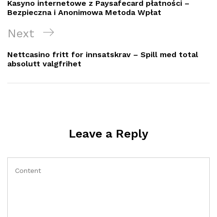
Post
Kasyno internetowe z Paysafecard płatności –
Bezpieczna i Anonimowa Metoda Wpłat
Next
Next
Post
Nettcasino fritt for innsatskrav – Spill med total
absolutt valgfrihet
Leave a Reply