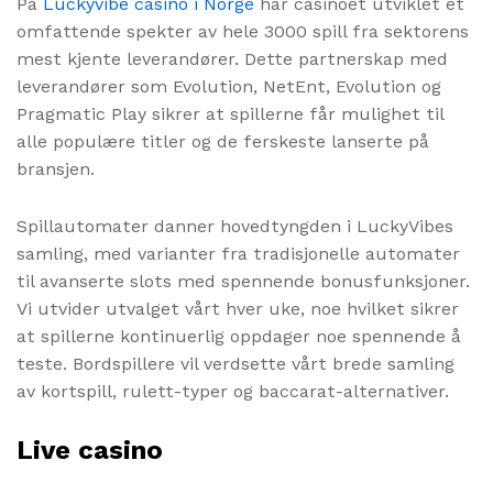
På
Luckyvibe casino i Norge
har casinoet utviklet et
omfattende spekter av hele 3000 spill fra sektorens
mest kjente leverandører. Dette partnerskap med
leverandører som Evolution, NetEnt, Evolution og
Pragmatic Play sikrer at spillerne får mulighet til
alle populære titler og de ferskeste lanserte på
bransjen.
Spillautomater danner hovedtyngden i LuckyVibes
samling, med varianter fra tradisjonelle automater
til avanserte slots med spennende bonusfunksjoner.
Vi utvider utvalget vårt hver uke, noe hvilket sikrer
at spillerne kontinuerlig oppdager noe spennende å
teste. Bordspillere vil verdsette vårt brede samling
av kortspill, rulett-typer og baccarat-alternativer.
Live casino