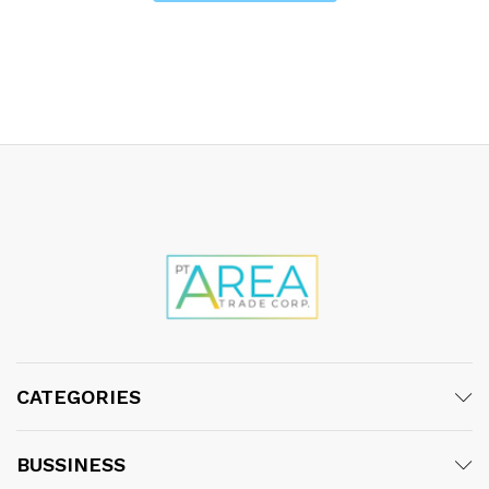
CATEGORIES
BUSSINESS