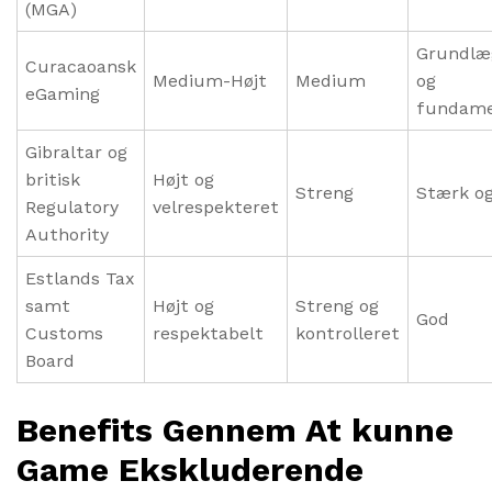
(MGA)
Grundlæ
Curacaoansk
Medium-Højt
Medium
og
eGaming
fundame
Gibraltar og
britisk
Højt og
Streng
Stærk og
Regulatory
velrespekteret
Authority
Estlands Tax
samt
Højt og
Streng og
God
Customs
respektabelt
kontrolleret
Board
Benefits Gennem At kunne
Game Ekskluderende