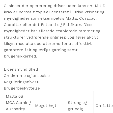
Casinoer der opererer og driver uden krav om MitID-
krav er normalt typisk licenseret i jurisdiktioner og
myndigheder som eksempelvis Malta, Curacao,
Gibraltar eller det Estland og Baltikum. Disse
myndigheder har allerede etablerede rammer og
strukturer vedrørende onlinespil og fører aktivt
tilsyn med alle operatørerne for at effektivt
garantere fair og ærligt gaming samt
brugersikkerhed.
Licensmyndighed
Omdømme og anseelse
Reguleringsniveau
Brugerbeskyttelse
Malta og
MGA Gaming
Streng og
Meget højt
Omfatte
Authority
grundig