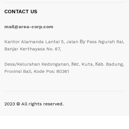
CONTACT US
mail@area-corp.com
Kantor Alamanda Lantai 5, Jalan Ву Pass Ngurah Rai,
Banjar Kerthayasa No. 67,
Desa/Kelurahan Kedonganan, Кес. Kuta, Каb. Badung,
Provinsi Bali, Kode Pos: 80361
2023 © All rights reserved.