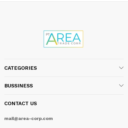
CATEGORIES
BUSSINESS
CONTACT US
mail@area-corp.com