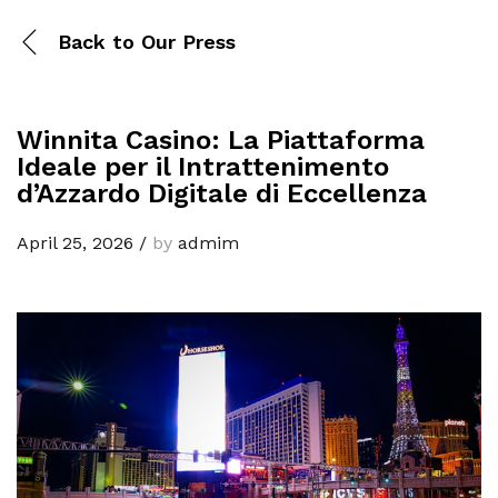
Back to
Our Press
Winnita Casino: La Piattaforma
Ideale per il Intrattenimento
d’Azzardo Digitale di Eccellenza
April 25, 2026
/
by
admim