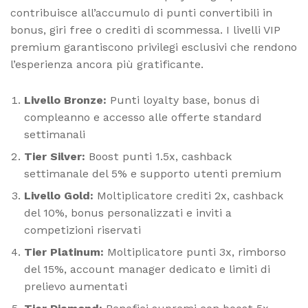
contribuisce all’accumulo di punti convertibili in
bonus, giri free o crediti di scommessa. I livelli VIP
premium garantiscono privilegi esclusivi che rendono
l’esperienza ancora più gratificante.
Livello Bronze:
Punti loyalty base, bonus di
compleanno e accesso alle offerte standard
settimanali
Tier Silver:
Boost punti 1.5x, cashback
settimanale del 5% e supporto utenti premium
Livello Gold:
Moltiplicatore crediti 2x, cashback
del 10%, bonus personalizzati e inviti a
competizioni riservati
Tier Platinum:
Moltiplicatore punti 3x, rimborso
del 15%, account manager dedicato e limiti di
prelievo aumentati