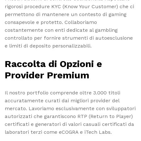
rigorosi procedure KYC (Know Your Customer) che ci
permettono di mantenere un contesto di gaming
consapevole e protetto. Collaboriamo
costantemente con enti dedicate al gambling
controllato per fornire strumenti di autoesclusione
e limiti di deposito personalizzabili.
Raccolta di Opzioni e
Provider Premium
Il nostro portfolio comprende oltre 3.000 titoli
accuratamente curati dai migliori provider del
mercato. Lavoriamo esclusivamente con sviluppatori
autorizzati che garantiscono RTP (Return to Player)
certificati e generatori di valori casuali certificati da
laboratori terzi come eCOGRA e iTech Labs.