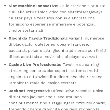
Slot Machine Innovative:
Dalle storiche slot a tre
rulli alle attuali slot video con sistemi Megaways,
cluster pays e features bonus elaborate che
forniscono esperienze immersive e potenziali
vincite sostanziali
Giochi da Tavolo Tradizionali:
Varianti numerose
di blackjack, roulette europea e francese,
baccarat, poker e altri giochi tradizionali con limiti
di bet adatti sia ai novizi che ai player avanzati
Casino Live Professionale:
Tavoli in streaming
streaming con croupier esperti, sistema multi-
angolo HD e funzionalità dinamiche che ricreano
l’ambiente reale dei casino terrestri
Jackpot Progressivi:
Un’esclusiva raccolta unica
di slot con jackpot che si accumulano
continuamente fino a raggiungere cifre milionarie,
fornendo chance di vincite che rivoluzionano la