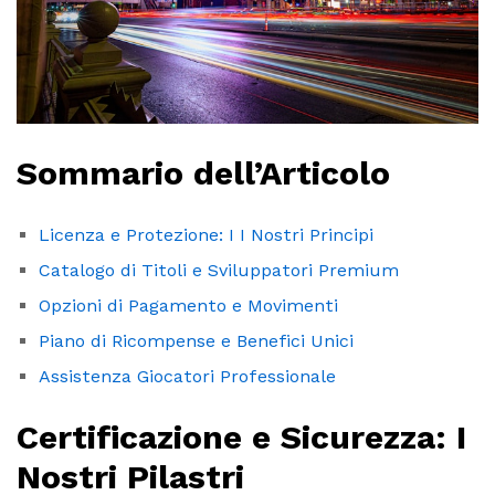
Sommario dell’Articolo
Licenza e Protezione: I I Nostri Principi
Catalogo di Titoli e Sviluppatori Premium
Opzioni di Pagamento e Movimenti
Piano di Ricompense e Benefici Unici
Assistenza Giocatori Professionale
Certificazione e Sicurezza: I
Nostri Pilastri