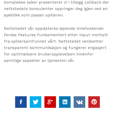
komplekse saker presenterer vi i tillegg callback der
nettstedets konsulenter oppringer deg igjen ved en
øyeblikk som passer spilleren.
Nettstedet vår oppdateres løpende inneholdende
ferske features fundamentert etter input mottatt
fra spillersamfunnet vårt. Nettstedet verdsetter
transparent kommunikasjon og fungerer engasjert
for optimalisere brukeropplevelsen innenfor
samtlige aspekter av tjenesten vår.