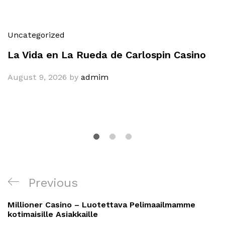
Uncategorized
La Vida en La Rueda de Carlospin Casino
August 9, 2026
by
admim
Post
Previous
Previous
navigation
Post
Millioner Casino – Luotettava Pelimaailmamme
kotimaisille Asiakkaille