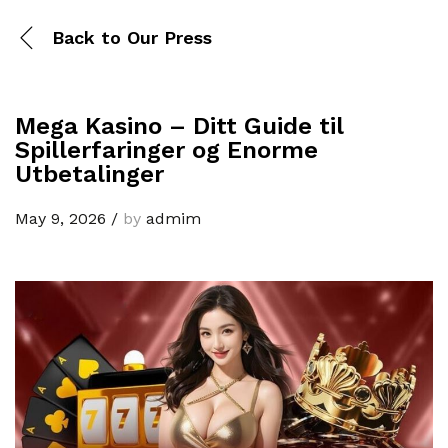
Back to
Our Press
Mega Kasino – Ditt Guide til
Spillerfaringer og Enorme
Utbetalinger
May 9, 2026
/
by
admim