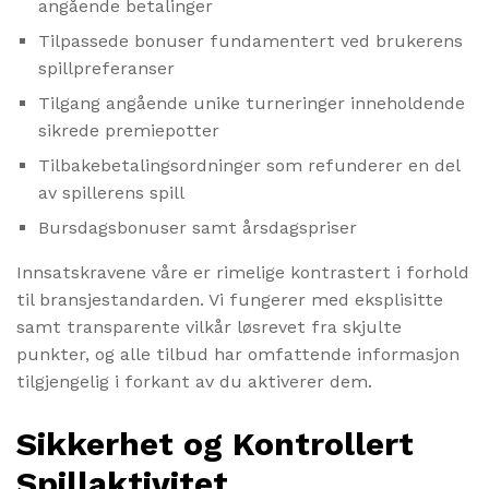
angående betalinger
Tilpassede bonuser fundamentert ved brukerens
spillpreferanser
Tilgang angående unike turneringer inneholdende
sikrede premiepotter
Tilbakebetalingsordninger som refunderer en del
av spillerens spill
Bursdagsbonuser samt årsdagspriser
Innsatskravene våre er rimelige kontrastert i forhold
til bransjestandarden. Vi fungerer med eksplisitte
samt transparente vilkår løsrevet fra skjulte
punkter, og alle tilbud har omfattende informasjon
tilgjengelig i forkant av du aktiverer dem.
Sikkerhet og Kontrollert
Spillaktivitet