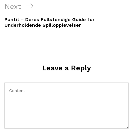
Next
Next
Post
Puntit – Deres Fullstendige Guide for
Underholdende Spillopplevelser
Leave a Reply