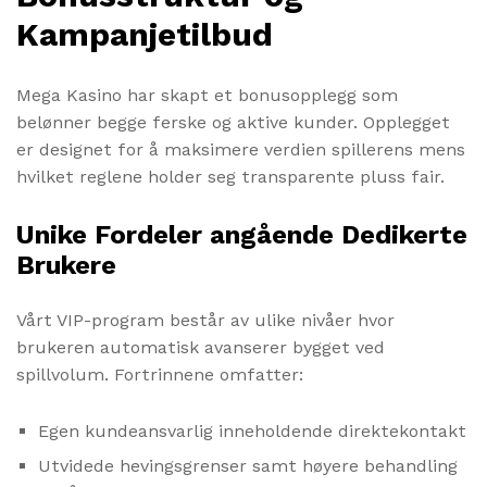
Kampanjetilbud
Mega Kasino har skapt et bonusopplegg som
belønner begge ferske og aktive kunder. Opplegget
er designet for å maksimere verdien spillerens mens
hvilket reglene holder seg transparente pluss fair.
Unike Fordeler angående Dedikerte
Brukere
Vårt VIP-program består av ulike nivåer hvor
brukeren automatisk avanserer bygget ved
spillvolum. Fortrinnene omfatter:
Egen kundeansvarlig inneholdende direktekontakt
Utvidede hevingsgrenser samt høyere behandling