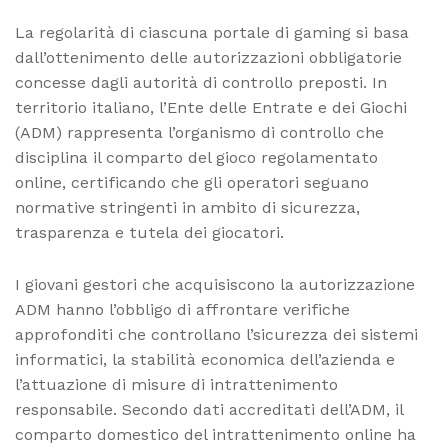
La regolarità di ciascuna portale di gaming si basa
dall’ottenimento delle autorizzazioni obbligatorie
concesse dagli autorità di controllo preposti. In
territorio italiano, l’Ente delle Entrate e dei Giochi
(ADM) rappresenta l’organismo di controllo che
disciplina il comparto del gioco regolamentato
online, certificando che gli operatori seguano
normative stringenti in ambito di sicurezza,
trasparenza e tutela dei giocatori.
I giovani gestori che acquisiscono la autorizzazione
ADM hanno l’obbligo di affrontare verifiche
approfonditi che controllano l’sicurezza dei sistemi
informatici, la stabilità economica dell’azienda e
l’attuazione di misure di intrattenimento
responsabile. Secondo dati accreditati dell’ADM, il
comparto domestico del intrattenimento online ha