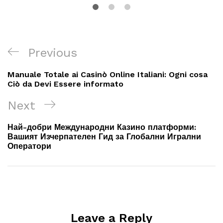
Post
Previous
Previous
navigation
Post
Manuale Totale ai Casinò Online Italiani: Ogni cosa
Ciò da Devi Essere informato
Next
Next
Post
Най-добри Международни Казино платформи:
Вашият Изчерпателен Гид за Глобални Игрални
Оператори
Leave a Reply