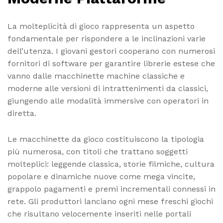
La molteplicità di gioco rappresenta un aspetto
fondamentale per rispondere a le inclinazioni varie
dell’utenza. I giovani gestori cooperano con numerosi
fornitori di software per garantire librerie estese che
vanno dalle macchinette machine classiche e
moderne alle versioni di intrattenimenti da classici,
giungendo alle modalità immersive con operatori in
diretta.
Le macchinette da gioco costituiscono la tipologia
più numerosa, con titoli che trattano soggetti
molteplici: leggende classica, storie filmiche, cultura
popolare e dinamiche nuove come mega vincite,
grappolo pagamenti e premi incrementali connessi in
rete. Gli produttori lanciano ogni mese freschi giochi
che risultano velocemente inseriti nelle portali