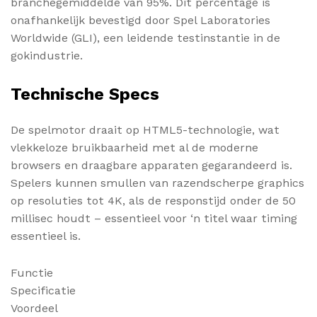
branchegemiddelde van 95%. Dit percentage is
onafhankelijk bevestigd door Spel Laboratories
Worldwide (GLI), een leidende testinstantie in de
gokindustrie.
Technische Specs
De spelmotor draait op HTML5-technologie, wat
vlekkeloze bruikbaarheid met al de moderne
browsers en draagbare apparaten gegarandeerd is.
Spelers kunnen smullen van razendscherpe graphics
op resoluties tot 4K, als de responstijd onder de 50
millisec houdt – essentieel voor ‘n titel waar timing
essentieel is.
Functie
Specificatie
Voordeel