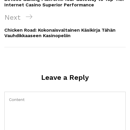
Internet Casino Superior Performance
Next
Next
Post
Chicken Road: Kokonaisvaltainen Käsikirja Tähän
Vauhdikkaaseen Kasinopeliin
Leave a Reply