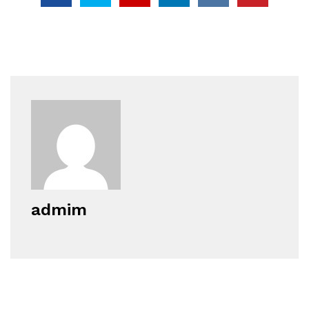
admim