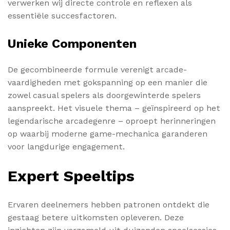
verwerken wij directe controle en reflexen als
essentiële succesfactoren.
Unieke Componenten
De gecombineerde formule verenigt arcade-
vaardigheden met gokspanning op een manier die
zowel casual spelers als doorgewinterde spelers
aanspreekt. Het visuele thema – geïnspireerd op het
legendarische arcadegenre – oproept herinneringen
op waarbij moderne game-mechanica garanderen
voor langdurige engagement.
Expert Speeltips
Ervaren deelnemers hebben patronen ontdekt die
gestaag betere uitkomsten opleveren. Deze