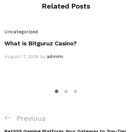
Related Posts
Uncategorized
What is Bitguruz Casino?
August 7, 2026
by
admim
Post
Previous
Previous
navigation
Post
Bet555 Gaming Platform: Your Gateway to Top-Tier