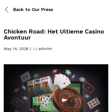
Back to
Our Press
Chicken Road: Het Ultieme Casino
Avontuur
May 14, 2026
/
by
admim