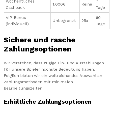
Wöchentliches
7
1.000€
Keine
Cashback
Tage
VIP-Bonus
60
Unbegrenzt
25x
(individuell)
Tage
Sichere und rasche
Zahlungsoptionen
Wir verstehen, dass zügige Ein- und Auszahlungen
für unsere Spieler höchste Bedeutung haben.
Folglich bieten wir ein weitreichendes Auswahl an
Zahlungsmethoden mit minimalen
Bearbeitungszeiten.
Erhältliche Zahlungsoptionen