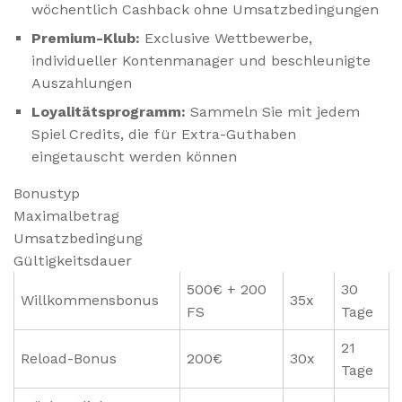
wöchentlich Cashback ohne Umsatzbedingungen
Premium-Klub:
Exclusive Wettbewerbe,
individueller Kontenmanager und beschleunigte
Auszahlungen
Loyalitätsprogramm:
Sammeln Sie mit jedem
Spiel Credits, die für Extra-Guthaben
eingetauscht werden können
Bonustyp
Maximalbetrag
Umsatzbedingung
Gültigkeitsdauer
500€ + 200
30
Willkommensbonus
35x
FS
Tage
21
Reload-Bonus
200€
30x
Tage