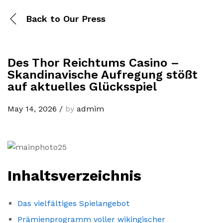
Back to
Our Press
Des Thor Reichtums Casino –
Skandinavische Aufregung stößt
auf aktuelles Glücksspiel
May 14, 2026
/
by
admim
Inhaltsverzeichnis
Das vielfältiges Spielangebot
Prämienprogramm voller wikingischer