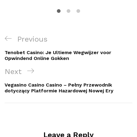
Post
Previous
Previous
navigation
Post
Tenobet Casino: Je Ultieme Wegwijzer voor
Opwindend Online Gokken
Next
Next
Post
Vegasino Casino Casino – Pełny Przewodnik
dotyczący Platformie Hazardowej Nowej Ery
Leave a Reply