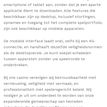
smartphone of tablet aan, zonder dat je een aparte
applicatie dient te downloaden. Alle features die
beschikbaar zijn op desktop, inclusief stortingen,
opnames en toegang tot het complete spelportfolio,
zijn ook beschikbaar op mobiele apparaten.
De mobiele interface laadt snel, zelfs bij een 4G-
connectie, en handhaaft dezelfde veiligheidsnormen
als de desktopversie. Je kunt soepel schakelen
tussen apparaten zonder uw speelronde te
onderbreken.
Bij ons casino verenigen wij betrouwbaarheid met
vernieuwing, veiligheid met vermaak, en
professionaliteit met spelersgericht beleid. Wij
nodigen je uit om onderdeel te worden van onze
expanderende gemeenschap van tevreden