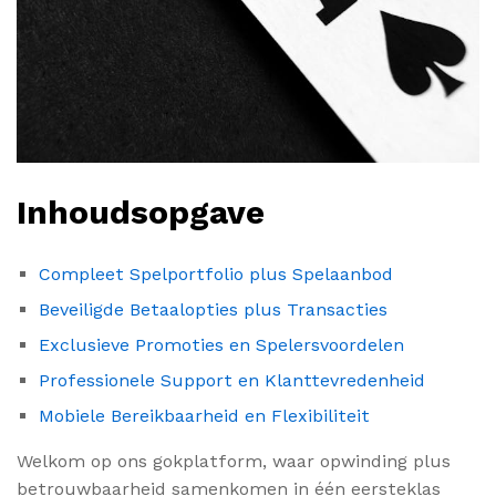
Inhoudsopgave
Compleet Spelportfolio plus Spelaanbod
Beveiligde Betaalopties plus Transacties
Exclusieve Promoties en Spelersvoordelen
Professionele Support en Klanttevredenheid
Mobiele Bereikbaarheid en Flexibiliteit
Welkom op ons gokplatform, waar opwinding plus
betrouwbaarheid samenkomen in één eersteklas