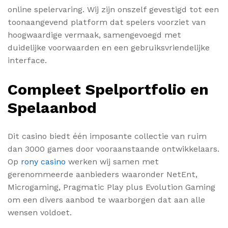
online spelervaring. Wij zijn onszelf gevestigd tot een
toonaangevend platform dat spelers voorziet van
hoogwaardige vermaak, samengevoegd met
duidelijke voorwaarden en een gebruiksvriendelijke
interface.
Compleet Spelportfolio en
Spelaanbod
Dit casino biedt één imposante collectie van ruim
dan 3000 games door vooraanstaande ontwikkelaars.
Op
rony casino
werken wij samen met
gerenommeerde aanbieders waaronder NetEnt,
Microgaming, Pragmatic Play plus Evolution Gaming
om een divers aanbod te waarborgen dat aan alle
wensen voldoet.