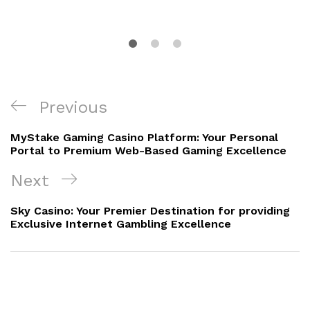
Post
Previous
Previous
navigation
Post
MyStake Gaming Casino Platform: Your Personal
Portal to Premium Web-Based Gaming Excellence
Next
Next
Post
Sky Casino: Your Premier Destination for providing
Exclusive Internet Gambling Excellence