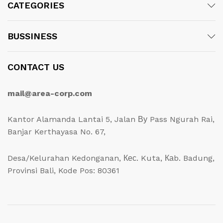
CATEGORIES
BUSSINESS
CONTACT US
mail@area-corp.com
Kantor Alamanda Lantai 5, Jalan Ву Pass Ngurah Rai,
Banjar Kerthayasa No. 67,
Desa/Kelurahan Kedonganan, Кес. Kuta, Каb. Badung,
Provinsi Bali, Kode Pos: 80361