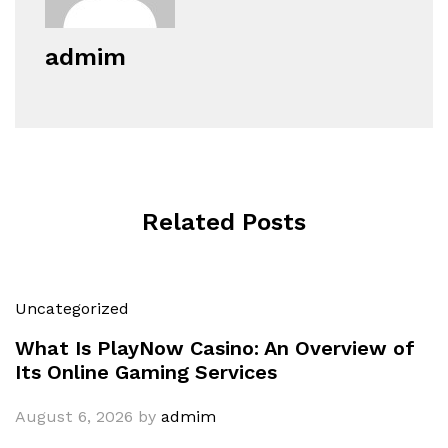
admim
Related Posts
Uncategorized
What Is PlayNow Casino: An Overview of
Its Online Gaming Services
August 6, 2026
by
admim