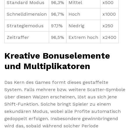
Standard Modus
96,3%
Mittel
x500
Schnelldimension
96,7%
Hoch
x1000
Strategiemodus
97,1%
Niedrig
x250
Zeitraffer
96,5%
Extrem hoch
x2400
Kreative Bonuselemente
und Multiplikatoren
Das Kern des Games formt dieses gestaffelte
System. Falls mehrere bzw. weitere Scatter-Symbole
über diesen Walzen erscheinen, löst aus sich jene
Shift-Funktion. Solche bringt Spieler zu einem
sekundären Modus, wobei alle Profite automatisch
gedoppelt erfolgen. Insbesondere gewinnbringend
wird das, sobald während solcher Periode