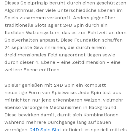
Dieses Spielprinzip beruht durch einen geschützten
Algorithmus, der viele unterschiedliche Ebenen im
Spiels zusammen verknüpft. Anders gegenüber
traditionelle Slots agiert 24D Spin durch ein
flexiblen Walzensystem, das es zur Echtzeit an dem
Spielverhalten anpasst. Diese Foundation schaffen
24 separate Gewinnreihen, die durch einem
dreidimensionales Feld angeordnet liegen sowie
durch dieser 4. Ebene – eine Zeitdimension – eine
weitere Ebene eröffnen.
Spieler genießen mit 24D Spin ein komplett
neuartige Form von Spielweise. Jede Spin löst aus
mitnichten nur jene erkennbaren Walzen, vielmehr
ebenso verborgene Mechanismen in Background.
Diese bewirken damit, damit sich Kombinationen
während mehrere Durchgänge lang aufbauen
vermögen.
24D Spin Slot
definiert es speziell mittels