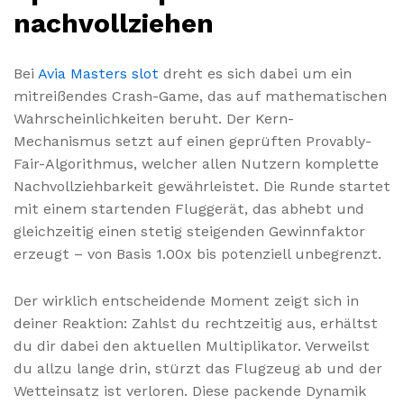
nachvollziehen
Bei
Avia Masters slot
dreht es sich dabei um ein
mitreißendes Crash-Game, das auf mathematischen
Wahrscheinlichkeiten beruht. Der Kern-
Mechanismus setzt auf einen geprüften Provably-
Fair-Algorithmus, welcher allen Nutzern komplette
Nachvollziehbarkeit gewährleistet. Die Runde startet
mit einem startenden Fluggerät, das abhebt und
gleichzeitig einen stetig steigenden Gewinnfaktor
erzeugt – von Basis 1.00x bis potenziell unbegrenzt.
Der wirklich entscheidende Moment zeigt sich in
deiner Reaktion: Zahlst du rechtzeitig aus, erhältst
du dir dabei den aktuellen Multiplikator. Verweilst
du allzu lange drin, stürzt das Flugzeug ab und der
Wetteinsatz ist verloren. Diese packende Dynamik