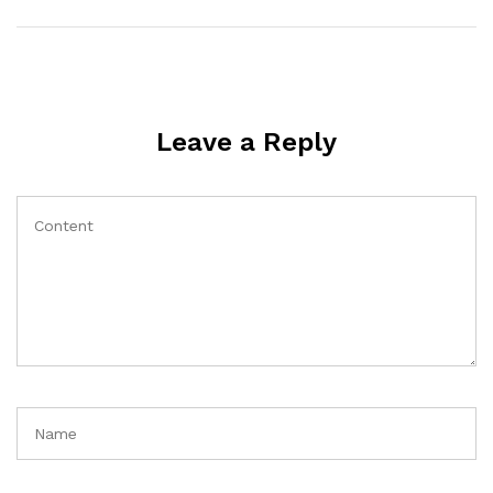
Leave a Reply