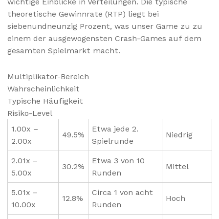
wichtige Einblicke in Verteilungen. Die typische
theoretische Gewinnrate (RTP) liegt bei
siebenundneunzig Prozent, was unser Game zu zu
einem der ausgewogensten Crash-Games auf dem
gesamten Spielmarkt macht.
Multiplikator-Bereich
Wahrscheinlichkeit
Typische Häufigkeit
Risiko-Level
1.00x –
Etwa jede 2.
49.5%
Niedrig
2.00x
Spielrunde
2.01x –
Etwa 3 von 10
30.2%
Mittel
5.00x
Runden
5.01x –
Circa 1 von acht
12.8%
Hoch
10.00x
Runden