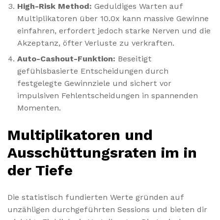
High-Risk Method:
Geduldiges Warten auf
Multiplikatoren über 10.0x kann massive Gewinne
einfahren, erfordert jedoch starke Nerven und die
Akzeptanz, öfter Verluste zu verkraften.
Auto-Cashout-Funktion:
Beseitigt
gefühlsbasierte Entscheidungen durch
festgelegte Gewinnziele und sichert vor
impulsiven Fehlentscheidungen in spannenden
Momenten.
Multiplikatoren und
Ausschüttungsraten im in
der Tiefe
Die statistisch fundierten Werte gründen auf
unzähligen durchgeführten Sessions und bieten dir