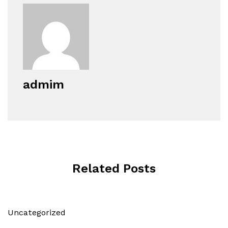
admim
Related Posts
Uncategorized