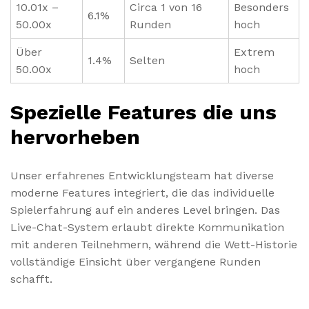
10.01x –
Circa 1 von 16
Besonders
6.1%
50.00x
Runden
hoch
Über
Extrem
1.4%
Selten
50.00x
hoch
Spezielle Features die uns
hervorheben
Unser erfahrenes Entwicklungsteam hat diverse
moderne Features integriert, die das individuelle
Spielerfahrung auf ein anderes Level bringen. Das
Live-Chat-System erlaubt direkte Kommunikation
mit anderen Teilnehmern, während die Wett-Historie
vollständige Einsicht über vergangene Runden
schafft.