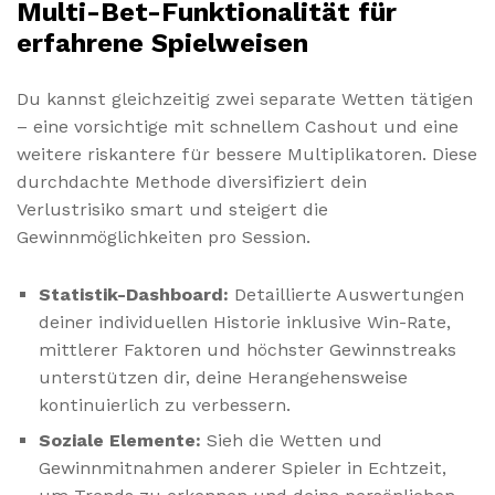
Multi-Bet-Funktionalität für
erfahrene Spielweisen
Du kannst gleichzeitig zwei separate Wetten tätigen
– eine vorsichtige mit schnellem Cashout und eine
weitere riskantere für bessere Multiplikatoren. Diese
durchdachte Methode diversifiziert dein
Verlustrisiko smart und steigert die
Gewinnmöglichkeiten pro Session.
Statistik-Dashboard:
Detaillierte Auswertungen
deiner individuellen Historie inklusive Win-Rate,
mittlerer Faktoren und höchster Gewinnstreaks
unterstützen dir, deine Herangehensweise
kontinuierlich zu verbessern.
Soziale Elemente:
Sieh die Wetten und
Gewinnmitnahmen anderer Spieler in Echtzeit,