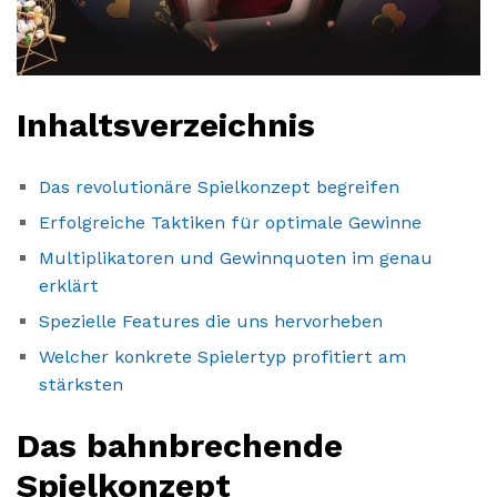
Inhaltsverzeichnis
Das revolutionäre Spielkonzept begreifen
Erfolgreiche Taktiken für optimale Gewinne
Multiplikatoren und Gewinnquoten im genau
erklärt
Spezielle Features die uns hervorheben
Welcher konkrete Spielertyp profitiert am
stärksten
Das bahnbrechende
Spielkonzept