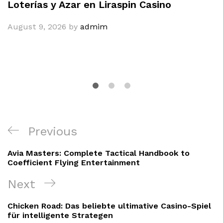
Loterías y Azar en Liraspin Casino
August 9, 2026
by
admim
Post
Previous
Previous
navigation
Post
Avia Masters: Complete Tactical Handbook to
Coefficient Flying Entertainment
Next
Next
Post
Chicken Road: Das beliebte ultimative Casino-Spiel
für intelligente Strategen