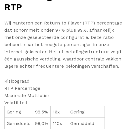
RTP
Wij hanteren een Return to Player (RTP) percentage
dat schommelt onder 97% plus 99%, afhankelijk
met onze geselecteerde configuratie. Deze ratio
behoort naar het hoogste percentages in onze
internet goksector. Het uitbetalingsstructuur volgt
één gaussische verdeling, waardoor centrale vakken
lagere echter frequentere beloningen verschaffen.
Risicograad
RTP Percentage
Maximale Multiplier
Volatiliteit
Gering
98,5%
16x
Gering
Gemiddeld
98,0%
110x
Gemiddeld