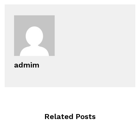
admim
Related Posts