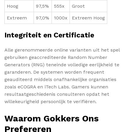
Hoog
97,5%
555x
Groot
Extreem
97,0%
1000x
Extreem Hoog
Integriteit en Certificatie
Alle gerenommeerde online varianten uit het spel
gebruiken geaccrediteerde Random Number
Generators (RNG) teneinde volledige eerlijkheid te
garanderen. De systemen worden frequent
geauditeerd middels onafhankelijke organisaties
zoals eCOGRA en iTech Labs. Gamers kunnen
resultaatgeschiedenis consulteren opdat het
willekeurigheid persoonlijk te verifiëren.
Waarom Gokkers Ons
Prefereren