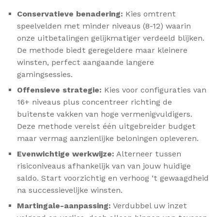
Conservatieve benadering:
Kies omtrent
speelvelden met minder niveaus (8-12) waarin
onze uitbetalingen gelijkmatiger verdeeld blijken.
De methode biedt geregeldere maar kleinere
winsten, perfect aangaande langere
gamingsessies.
Offensieve strategie:
Kies voor configuraties van
16+ niveaus plus concentreer richting de
buitenste vakken van hoge vermenigvuldigers.
Deze methode vereist één uitgebreider budget
maar vermag aanzienlijke beloningen opleveren.
Evenwichtige werkwijze:
Alterneer tussen
risiconiveaus afhankelijk van van jouw huidige
saldo. Start voorzichtig en verhoog ‘t gewaagdheid
na successievelijke winsten.
Martingale-aanpassing:
Verdubbel uw inzet