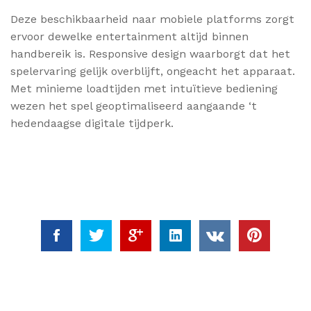
Deze beschikbaarheid naar mobiele platforms zorgt
ervoor dewelke entertainment altijd binnen
handbereik is. Responsive design waarborgt dat het
spelervaring gelijk overblijft, ongeacht het apparaat.
Met minieme loadtijden met intuïtieve bediening
wezen het spel geoptimaliseerd aangaande ‘t
hedendaagse digitale tijdperk.