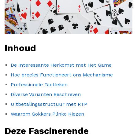
Inhoud
De Interessante Herkomst met Het Game
Hoe precies Functioneert ons Mechanisme
Professionele Tactieken
Diverse Varianten Beschreven
Uitbetalingsstructuur met RTP
Waarom Gokkers Plinko Kiezen
Deze Fascinerende