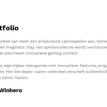
tfolio
anbod van meer dan drieduizend casinospellen aan, kom
en Pragmatic Play. Het spellencollectie wordt voortduren
e allermeest innovatieve gaming content.
s, eigentijdse videogames met innovatieve features, prog
en. Het live dealer casino onderdeel verschaft authentici
o banco hosten.
 Winhero