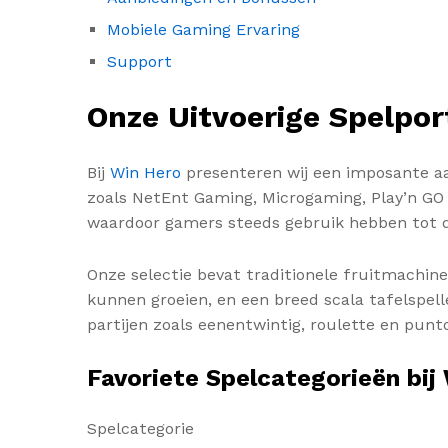
Mobiele Gaming Ervaring
Support
Onze Uitvoerige Spelpor
Bij
Win Hero
presenteren wij een imposante a
zoals NetEnt Gaming, Microgaming, Play’n GO 
waardoor gamers steeds gebruik hebben tot d
Onze selectie bevat traditionele fruitmachine
kunnen groeien, en een breed scala tafelspell
partijen zoals eenentwintig, roulette en punt
Favoriete Spelcategorieën bij
Spelcategorie