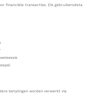
or financiële transacties. Elk gebruikersdata
n
r
peelsessie
nsspel
edere betalingen worden verwerkt via