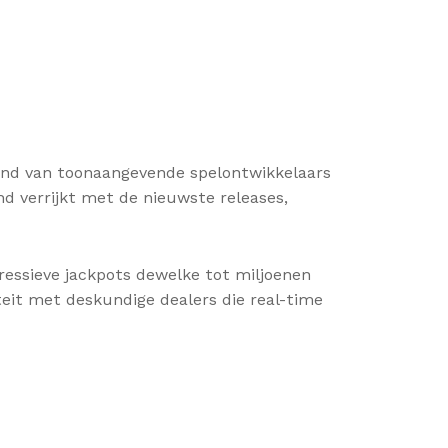
end van toonaangevende spelontwikkelaars
d verrijkt met de nieuwste releases,
ressieve jackpots dewelke tot miljoenen
teit met deskundige dealers die real-time