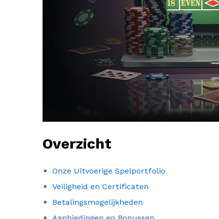
Overzicht
Onze Uitvoerige Spelportfolio
Veiligheid en Certificaten
Betalingsmogelijkheden
Aanbiedingen en Bonussen