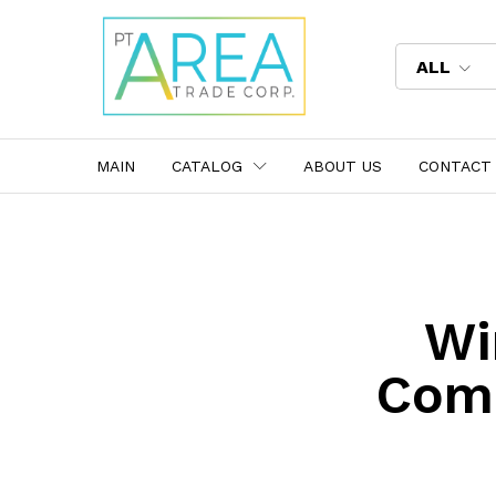
ALL
MAIN
CATALOG
ABOUT US
CONTACT
Wi
Comp