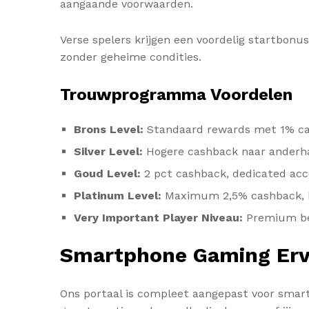
aangaande voorwaarden.
Verse spelers krijgen een voordelig startbonu
zonder geheime condities.
Trouwprogramma Voordelen
Brons Level:
Standaard rewards met 1% cas
Silver Level:
Hogere cashback naar anderha
Goud Level:
2 pct cashback, dedicated acc
Platinum Level:
Maximum 2,5% cashback, h
Very Important Player Niveau:
Premium bed
Smartphone Gaming Erv
Ons portaal is compleet aangepast voor smart