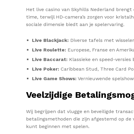
Het live casino van Skyhills Nederland brengt
time, terwijl HD-camera’s zorgen voor krista
sociale dimensie biedt aan je spelervaring.
Live Blackjack:
Diverse tafels met wisselen
Live Roulette:
Europese, Franse en Amerikaa
Live Baccarat:
Klassieke en speed-versies 
Live Poker:
Caribbean Stud, Three Card Pok
Live Game Shows:
Vernieuwende spelshow
Veelzijdige Betalingsmo
Wij begrijpen dat vlugge en beveiligde transac
betalingsmethoden die zijn afgestemd op de v
kunt beginnen met spelen.