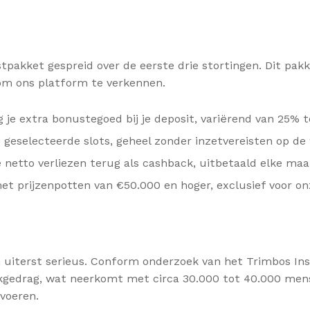
pakket gespreid over de eerste drie stortingen. Dit pakk
 om ons platform te verkennen.
g je extra bonustegoed bij je deposit, variërend van 25% t
p geselecteerde slots, geheel zonder inzetvereisten op de
e netto verliezen terug als cashback, uitbetaald elke ma
t prijzenpotten van €50.000 en hoger, exclusief voor on
 uiterst serieus. Conform onderzoek van het Trimbos In
gedrag, wat neerkomt met circa 30.000 tot 40.000 mens
voeren.