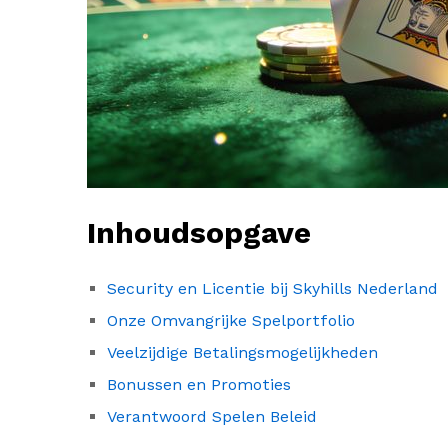
Inhoudsopgave
Security en Licentie bij Skyhills Nederland
Onze Omvangrijke Spelportfolio
Veelzijdige Betalingsmogelijkheden
Bonussen en Promoties
Verantwoord Spelen Beleid