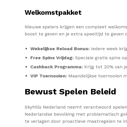
Welkomstpakket
Nieuwe spelers krijgen een compleet welkomst
boost te geven en je extra speeltijd te geven
Wekelijkse Reload Bonus:
Iedere week krij
Free Spins Vrijdag:
Speciale gratis spins o
Cashback Programma:
Krijg tot 20% van j
VIP Toernooien:
Maandelijkse toernooien me
Bewust Spelen Beleid
Skyhills Nederland neemt verantwoord spelen
Nederlandse bevolking met problematisch gok
te verlagen door proactieve maatregelen te in