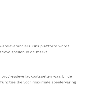
twareleveranciers. Ons platform wordt
tieve spellen in de markt.
 progressieve jackpotspellen waarbij de
 functies die voor maximale speelervaring