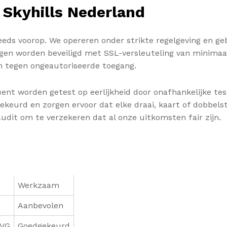
j Skyhills Nederland
steeds voorop. We opereren onder strikte regelgeving en 
ingen worden beveiligd met SSL-versleuteling van minimaa
jn tegen ongeautoriseerde toegang.
quent worden getest op eerlijkheid door onafhankelijke 
gekeurd en zorgen ervoor dat elke draai, kaart of dobbel
audit om te verzekeren dat al onze uitkomsten fair zijn.
Werkzaam
Aanbevolen
AVG
Goedgekeurd