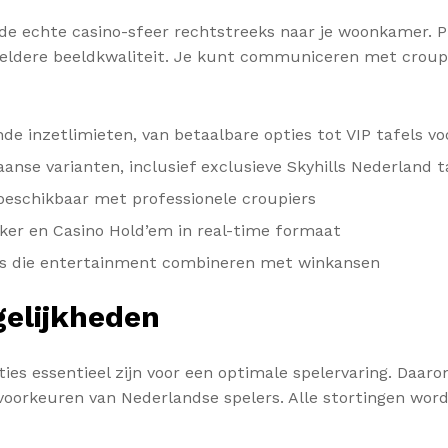
 de echte casino-sfeer rechtstreeks naar je woonkamer. Pro
lheldere beeldkwaliteit. Je kunt communiceren met croup
de inzetlimieten, van betaalbare opties tot VIP tafels voo
nse varianten, inclusief exclusieve Skyhills Nederland t
beschikbaar met professionele croupiers
er en Casino Hold’em in real-time formaat
s die entertainment combineren met winkansen
gelijkheden
ties essentieel zijn voor een optimale spelervaring. Daar
oorkeuren van Nederlandse spelers. Alle stortingen worde