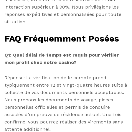
interaction supérieur à 90%. Nous privilégions les
réponses expéditives et personnalisées pour toute
situation.
FAQ Fréquemment Posées
Q1: Quel délai de temps est requis pour vérifier
mon profil chez notre casino?
Réponse: La vérification de le compte prend
typiquement entre 12 et vingt-quatre heures suite à
collecte de vos documents personnels acceptables.
Nous prenons les documents de voyage, pièces
personnelles officielles et permis de conduire
associés d’un preuve de résidence actuel. Une fois
confirmé, vous pourrez réaliser des virements sans
attente additionnel.