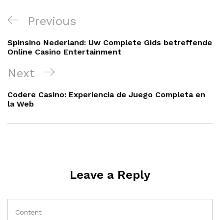
Post
Previous
Previous
navigation
Post
Spinsino Nederland: Uw Complete Gids betreffende
Online Casino Entertainment
Next
Next
Post
Codere Casino: Experiencia de Juego Completa en
la Web
Leave a Reply