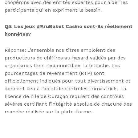
coopérons avec des entités expertes pour aider les
participants qui en expriment le besoin.
Q5: Les jeux d’AruBabet Casino sont-ils réellement
honnêtes?
Réponse: L’ensemble nos titres emploient des
producteurs de chiffres au hasard validés par des
organismes tiers reconnus dans la branche. Les
pourcentages de reversement (RTP) sont
officiellement indiqués pour tout divertissement et
donnent lieu à l’objet de contrôles trimestriels. La
licence de l’île de Curaçao requiert des contrôles
sévères certifiant l’intégrité absolue de chacune des
manche réalisée sur la plate-forme.