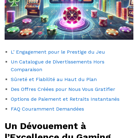
L’ Engagement pour le Prestige du Jeu
Un Catalogue de Divertissements Hors
Comparaison
Sûreté et Fiabilité au Haut du Plan
Des Offres Créées pour Nous Vous Gratifier
Options de Paiement et Retraits Instantanés
FAQ Couramment Demandées
Un Dévouement à
l’Excellence du Gaming