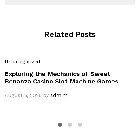
Related Posts
Uncategorized
Exploring the Mechanics of Sweet
Bonanza Casino Slot Machine Games
August 8, 2026
by
admim