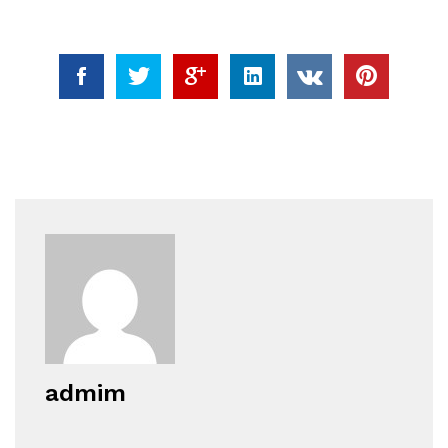
admim