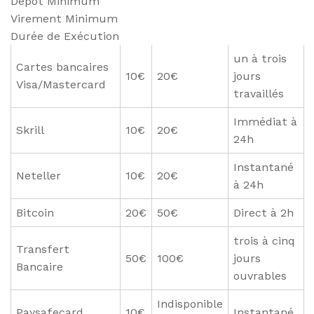
Dépôt Minimum
Virement Minimum
Durée de Exécution
un à trois
Cartes bancaires
10€
20€
jours
Visa/Mastercard
travaillés
Immédiat à
Skrill
10€
20€
24h
Instantané
Neteller
10€
20€
à 24h
Bitcoin
20€
50€
Direct à 2h
trois à cinq
Transfert
50€
100€
jours
Bancaire
ouvrables
Indisponible
Paysafecard
10€
Instantané