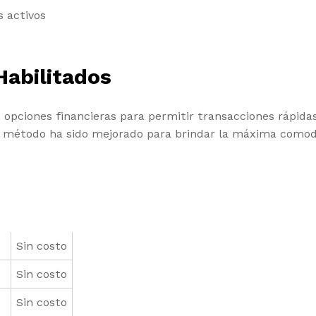
s activos
Habilitados
pciones financieras para permitir transacciones rápidas
a método ha sido mejorado para brindar la máxima comod
Sin costo
Sin costo
Sin costo