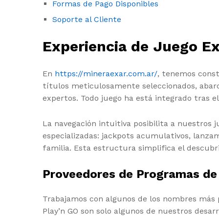
Formas de Pago Disponibles
Soporte al Cliente
Experiencia de Juego Ex
En
https://mineraexar.com.ar/
, tenemos const
títulos meticulosamente seleccionados, abarc
expertos. Todo juego ha está integrado tras el
La navegación intuitiva posibilita a nuestros
especializadas: jackpots acumulativos, lanzam
familia. Esta estructura simplifica el descub
Proveedores de Programas de
Trabajamos con algunos de los nombres más pr
Play’n GO son solo algunos de nuestros desarr