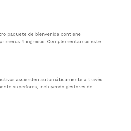
tro paquete de bienvenida contiene
os primeros 4 ingresos. Complementamos este
 activos ascienden automáticamente a través
mente superiores, incluyendo gestores de