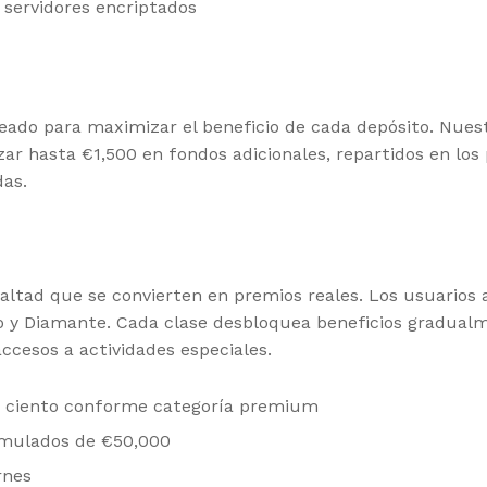
servidores encriptados
ado para maximizar el beneficio de cada depósito. Nues
ar hasta €1,500 en fondos adicionales, repartidos en l
das.
altad que se convierten en premios reales. Los usuarios
tino y Diamante. Cada clase desbloquea beneficios gradual
accesos a actividades especiales.
r ciento conforme categoría premium
mulados de €50,000
rnes