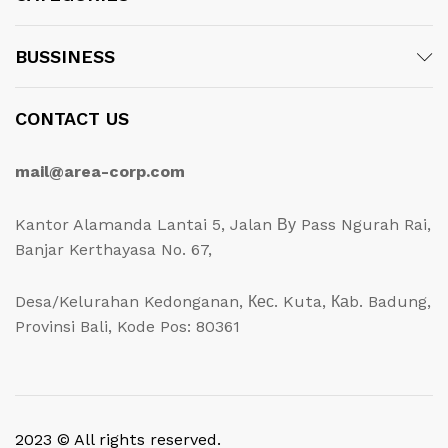
BUSSINESS
CONTACT US
mail@area-corp.com
Kantor Alamanda Lantai 5, Jalan Ву Pass Ngurah Rai,
Banjar Kerthayasa No. 67,
Desa/Kelurahan Kedonganan, Кес. Kuta, Каb. Badung,
Provinsi Bali, Kode Pos: 80361
2023 © All rights reserved.