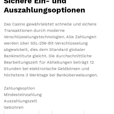
Sichere Ein- und
Auszahlungsoptionen
Das Casino gewährleistet schnelle und sichere
Transaktionen durch moderne
Verschlüsselungstechnologien. Alle Zahlungen
werden über SSL-256-Bit-Verschlüsselung
abgewickelt, dies dem Standard globaler
Bankinstitute gleicht. Die durchschnittliche
Bearbeitungszeit für Abhebungen beträgt 12
Stunden bei elektronische Geldbörsen und
höchstens 3 Werktage bei Banküberweisungen.
Zahlungsoption
Mindesteinzahlung
Auszahlungszeit
Gebühren