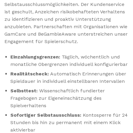
Selbstausschlussmöglichkeiten. Der Kundenservice
ist geschult, Anzeichen risikobehafteten Verhaltens
zu identifizieren und proaktiv Unterstützung
anzubieten. Partnerschaften mit Organisationen wie
GamCare und BeGambleAware unterstreichen unser
Engagement für Spielerschutz.
Einzahlungsgrenzen:
Täglich, wöchentlich und
monatliche Obergrenzen individuell konfigurierbar
Realitätscheck:
Automatisch Erinnerungen über
Spieldauer in individuell einstellbaren Intervallen
Selbsttest:
Wissenschaftlich fundierter
Fragebogen zur Eigeneinschätzung des
Spielverhaltens
Sofortiger Selbstausschluss:
Kontosperre für 24
Stunden bis hin zu permanent mit einem Klick
aktivierbar