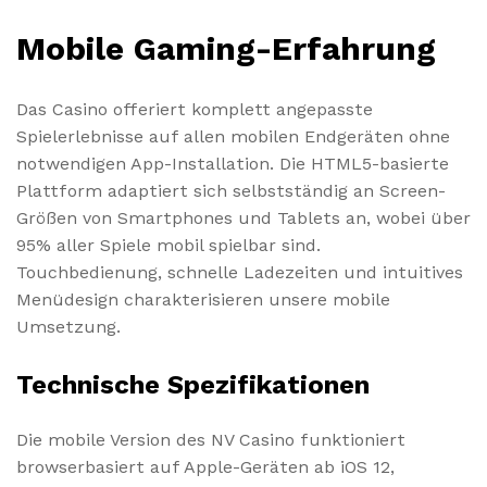
Mobile Gaming-Erfahrung
Das Casino offeriert komplett angepasste
Spielerlebnisse auf allen mobilen Endgeräten ohne
notwendigen App-Installation. Die HTML5-basierte
Plattform adaptiert sich selbstständig an Screen-
Größen von Smartphones und Tablets an, wobei über
95% aller Spiele mobil spielbar sind.
Touchbedienung, schnelle Ladezeiten und intuitives
Menüdesign charakterisieren unsere mobile
Umsetzung.
Technische Spezifikationen
Die mobile Version des NV Casino funktioniert
browserbasiert auf Apple-Geräten ab iOS 12,