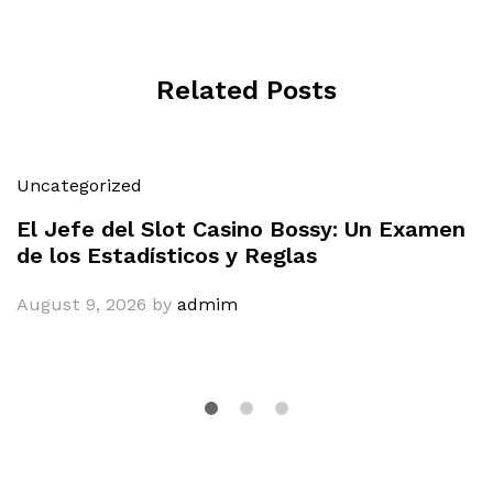
Related Posts
Uncategorized
El Jefe del Slot Casino Bossy: Un Examen
de los Estadísticos y Reglas
August 9, 2026
by
admim