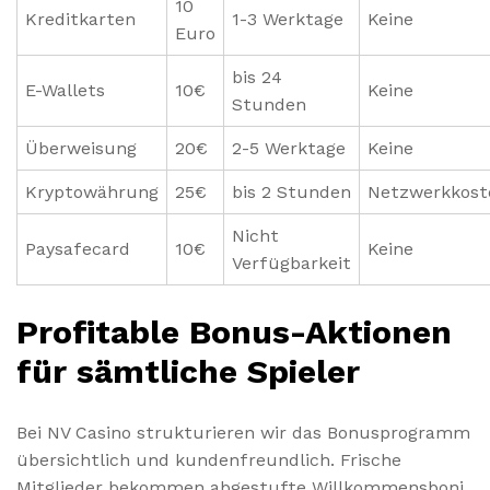
10
Kreditkarten
1-3 Werktage
Keine
Euro
bis 24
E-Wallets
10€
Keine
Stunden
Überweisung
20€
2-5 Werktage
Keine
Kryptowährung
25€
bis 2 Stunden
Netzwerkkost
Nicht
Paysafecard
10€
Keine
Verfügbarkeit
Profitable Bonus-Aktionen
für sämtliche Spieler
Bei NV Casino strukturieren wir das Bonusprogramm
übersichtlich und kundenfreundlich. Frische
Mitglieder bekommen abgestufte Willkommensboni,